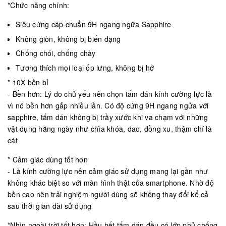
*Chức năng chính:
Siêu cứng cáp chuẩn 9H ngang ngữa Sapphire
Không giòn, không bị biến dạng
Chống chói, chống chày
Tương thích mọi loại ốp lưng, không bị hở
* 10X bền bỉ
- Bền hơn: Lý do chủ yếu nên chọn tấm dán kính cường lực là
vì nó bền hơn gấp nhiều lần. Có độ cứng 9H ngang ngửa với
sapphire, tấm dán không bị trầy xước khi va chạm với những
vật dụng hằng ngày như chìa khóa, dao, đồng xu, thậm chí là
cát
* Cảm giác dùng tốt hơn
- Là kính cường lực nên cảm giác sử dụng mang lại gần như
không khác biệt so với màn hình thật của smartphone. Nhờ độ
bền cao nên trải nghiệm người dùng sẽ không thay đổi kể cả
sau thời gian dài sử dụng
*Nhìn ngoài trời tốt hơn: Hầu hết tấm dán đều có lớp phủ chống