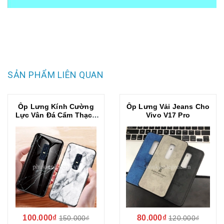
SẢN PHẨM LIÊN QUAN
Ốp Lưng Kính Cường
Ốp Lưng Vải Jeans Cho
Lực Vân Đá Cẩm Thạch
Vivo V17 Pro
Cho Vivo V17 Pro
100.000₫
80.000₫
150.000₫
120.000₫