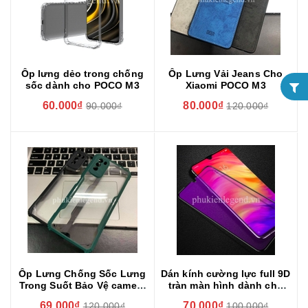
Ốp lưng dẻo trong chống
Ốp Lưng Vải Jeans Cho
sốc dành cho POCO M3
Xiaomi POCO M3
60.000₫
80.000₫
90.000₫
120.000₫
Ốp Lưng Chống Sốc Lưng
Dán kính cường lực full 9D
Trong Suốt Bảo Vệ camera
tràn màn hình dành cho
Cho Xiaomi POCO M3
POCO M3 phủ màu
69.000₫
70.000₫
120.000₫
100.000₫