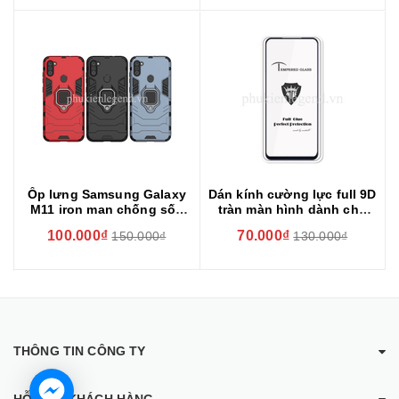
Ốp lưng Samsung Galaxy
Dán kính cường lực full 9D
M11 iron man chống sốc
tràn màn hình dành cho
kèm iring
SamSung Galaxy M11 phủ
100.000₫
70.000₫
150.000₫
130.000₫
màu
THÔNG TIN CÔNG TY
HỖ TRỢ KHÁCH HÀNG