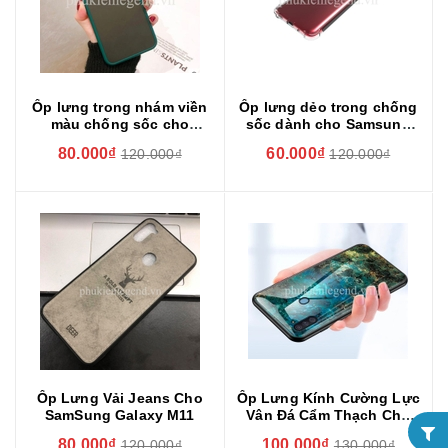
Ốp lưng trong nhám viền
Ốp lưng dẻo trong chống
màu chống sốc cho
sốc dành cho Samsung
SamSung Galaxy M11
Galaxy M11
80.000₫
60.000₫
120.000₫
120.000₫
Ốp Lưng Vải Jeans Cho
Ốp Lưng Kính Cường Lực
SamSung Galaxy M11
Vân Đá Cẩm Thạch Cho
SamSung Galaxy M11
80.000₫
100.000₫
120.000₫
130.000₫