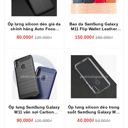
Ốp lưng silicon dẻo giả da
Bao da SamSung Galaxy
chính hãng Auto Focus
M11 Flip Wallet Leather
cao cấp dành cho
dạng ví đa năng siêu bền
80.000₫
150.000₫
120.000₫
180.000₫
Samsung M11
siêu êm
Ốp lưng SamSung Galaxy
Ốp lưng silicon dẻo trong
M11 vân sợi Carbon
suốt SamSung Galaxy M11
Rugged
siêu mỏng 0.6mm
90.000₫
40.000₫
120.000₫
50.000₫