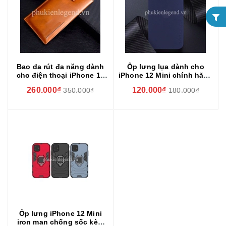
Bao da rút đa năng dành
Ốp lưng lụa dành cho
cho điện thoại iPhone 12
iPhone 12 Mini chính hãng
Mini chính hãng PULOKA
Memumi siêu mỏng 0.3mm
260.000₫
120.000₫
350.000₫
180.000₫
dạng ví
Ốp lưng iPhone 12 Mini
iron man chống sốc kèm