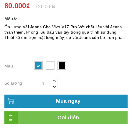
80.000₫
120.000₫
Mô tả:
Ốp Lưng Vải Jeans Cho Vivo V17 Pro Với chất liệu vải Jeans
thân thiện, không lưu dấu vân tay trong quá trình sử dụng.
Thiết kế ôm trọn mặt lưng máy, ốp vải Jeans còn bo trọn phần
viền, hạn chế được tình trạng trầy xước mặt lưng và viền máy.
C...
Màu
Số lượng
Mua ngay
Gọi điện