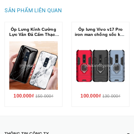
SẢN PHẨM LIÊN QUAN
Ốp Lưng Kính Cường
Ốp lưng Vivo v17 Pro
Lực Vân Đá Cẩm Thạch
iron man chống sốc kèm
Cho Vivo V17 Pro
iring
100.000₫
100.000₫
150.000₫
130.000₫
THÔNG TIN CÔNG TY