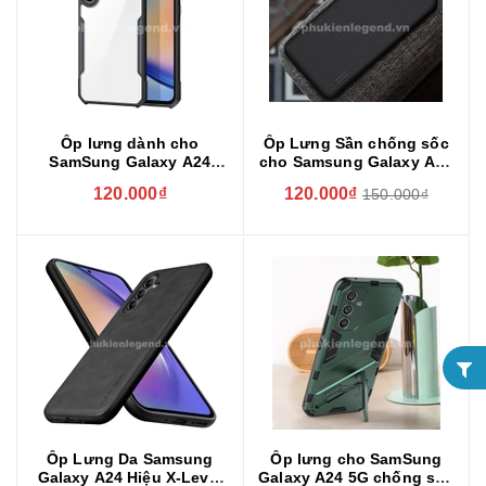
Ốp lưng dành cho
Ốp Lưng Sần chống sốc
SamSung Galaxy A24
cho Samsung Galaxy A24
chính hãng XUNDD cao
hiệu Nillkin Super Frosted
120.000₫
120.000₫
150.000₫
cấp chống sốc mặt lưng
Shield
trong
Ốp Lưng Da Samsung
Ốp lưng cho SamSung
Galaxy A24 Hiệu X-Level
Galaxy A24 5G chống sốc