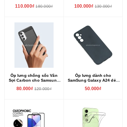
Chính Hãng Cao Cấp
bảo vệ camera sau hiệu
110.000₫
100.000₫
180.000₫
130.000₫
BIBERCAS
Ốp lưng chống sốc Vân
Ốp lưng dành cho
Sợi Carbon cho Samsung
SamSung Galaxy A24 dẻo
Galaxy A24
màu đen bảo vệ camera
80.000₫
50.000₫
120.000₫
sau, chống bám vân tay