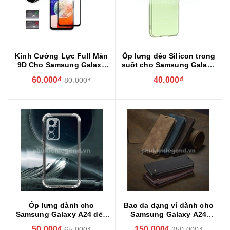
Kính Cường Lực Full Màn
Ốp lưng dẻo Silicon trong
9D Cho Samsung Galaxy
suốt cho Samsung Galaxy
A24
A24 hiệu Ultra thin (mỏng
60.000₫
40.000₫
80.000₫
0.6mm)
Ốp lưng dành cho
Bao da dạng ví dành cho
Samsung Galaxy A24 dẻo
Samsung Galaxy A24
trong suốt chống sốc, có
chính hãng Caseme
50.000₫
150.000₫
65.000₫
250.000₫