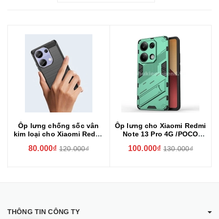
Ốp lưng chống sốc vân
Ốp lưng cho Xiaomi Redmi
kim loại cho Xiaomi Redmi
Note 13 Pro 4G /POCO
Note 13 Pro 4G hiệu
M6PRO 4G chống sốc bảo
80.000₫
100.000₫
120.000₫
130.000₫
Likgus (chuẩn quân đội,
vệ camera sau hiệu
chống va đập, chống vân
BIBERCAS
tay)
THÔNG TIN CÔNG TY