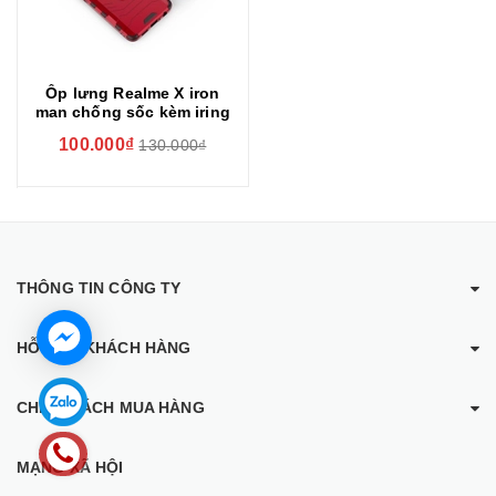
Ốp lưng Realme X iron
man chống sốc kèm iring
100.000₫
130.000₫
THÔNG TIN CÔNG TY
HỖ TRỢ KHÁCH HÀNG
CHÍNH SÁCH MUA HÀNG
MẠNG XÃ HỘI