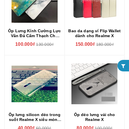
Ốp Lưng Kính Cường Lực
Bao da dạng ví Flip Wallet
Vân Đá Cẩm Thạch Cho
dành cho Realme X
Realme X
100.000₫
150.000₫
130.000₫
180.000₫
Ốp lưng silicon dẻo trong
Ốp dẻo lưng vải cho
suốt Realme X siêu mỏng
Realme X
0.6mm
40.000₫
80.000₫
60.000₫
100.000₫