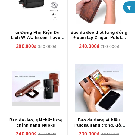
Túi Đựng Phụ Kiện Du
Bao da đeo thắt lưng đứng
Lịch WiWU Essen Travel
+ cầm tay 2 ngăn Puloka
Pouch Gọn Nhẹ - Tiện
kiểu đeo dọc
290.000₫
240.000₫
350.000₫
280.000₫
Nghi - Sành Điệu
Bao da đeo, gài thắt lưng
Bao da dạng ví hiệu
chính hãng Nuoku
Puloka sang trọng, độc
đáo
240.000₫
230.000₫
270.000₫
270.000₫