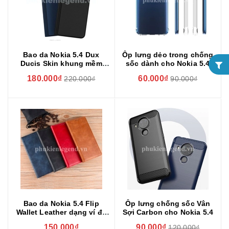
Bao da Nokia 5.4 Dux
Ốp lưng dẻo trong chống
Ducis Skin khung mềm
sốc dành cho Nokia 5.4
siêu mỏng
180.000₫
60.000₫
220.000₫
90.000₫
Bao da Nokia 5.4 Flip
Ốp lưng chống sốc Vân
Wallet Leather dạng ví đa
Sợi Carbon cho Nokia 5.4
năng siêu bền siêu êm
150.000₫
90.000₫
120.000₫