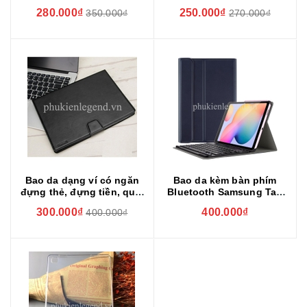
Domo chính hãng
T500/T505 chính hãng
280.000₫
250.000₫
350.000₫
270.000₫
ONJESS lưng silicon
Bao da dạng ví có ngăn
Bao da kèm bàn phím
đựng thẻ, đựng tiền, quai
Bluetooth Samsung Tab
gập cho Samsung Galaxy
A7 2020 T500/T505 Smart
300.000₫
400.000₫
400.000₫
Tab A7 (2020) T500/T505 -
Keyboard
Hàng chính hãng HanMan