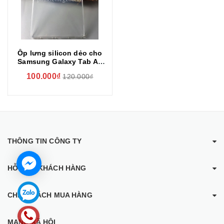
Ốp lưng silicon dẻo cho
Samsung Galaxy Tab A7
T500/T505
100.000₫
120.000₫
THÔNG TIN CÔNG TY
HỖ TRỢ KHÁCH HÀNG
CHÍNH SÁCH MUA HÀNG
MẠNG XÃ HỘI