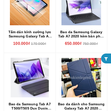
Tấm dán kính cường lực
Bao da Samsung Galaxy
Samsung Galaxy Tab A7
Tab A7 2020 kèm bàn phím
T500/T505 chống xước,
bluetooth có bàn di chuột
100.000₫
650.000₫
170.000₫
750.000₫
chống vỡ màn hình
hiệu Dux Ducis
Bao da Samsung Tab A7
Bao da dành cho Samsung
T500/T505 Dux Ducis
Galaxy Tab A7 2020