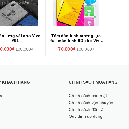
ẻo lưng vải cho Vivo
Tấm dán kính cường lực
Y91
full màn hình 9D cho Vivo
Y91
0.000₫
70.000₫
100.000₫
100.000₫
Ợ KHÁCH HÀNG
CHÍNH SÁCH MUA HÀNG
m
Chính sách bảo mật
g
Chính sách vận chuyển
Chính sách đổi trả
Quy định sử dụng