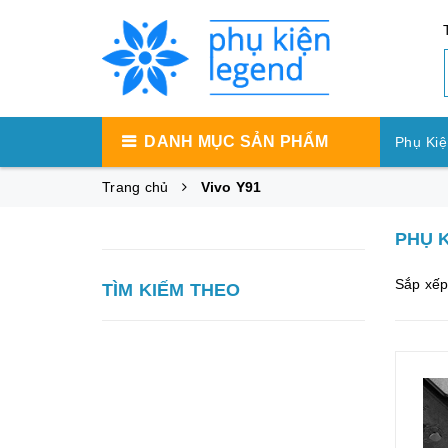
DANH MỤC SẢN PHẨM
Phụ Kiệ
Trang chủ
Vivo Y91
Phụ Ki
PHỤ K
Phụ Ki
Sắp xếp
TÌM KIẾM THEO
Máy Tí
Phụ Kiệ