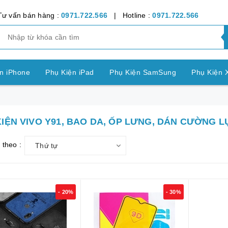
Tư vấn bán hàng :
0971.722.566
| Hotline :
0971.722.566
n iPhone
Phụ Kiện iPad
Phụ Kiện SamSung
Phụ Kiện 
ện OPPO
Phụ Kiện Vivo
Phụ Kiện Realme
Phụ Kiện Hu
IỆN VIVO Y91, BAO DA, ỐP LƯNG, DÁN CƯỜNG L
ện LG
Phụ Kiện Nokia
Phụ Kiện Sony
 theo :
Thứ tự
nh Bảng SamSung
Phụ Kiện Các Dòng Máy khác
n Apple Watch
Phụ Kiện khác
Pin Điện Thoại
- 20%
- 30%