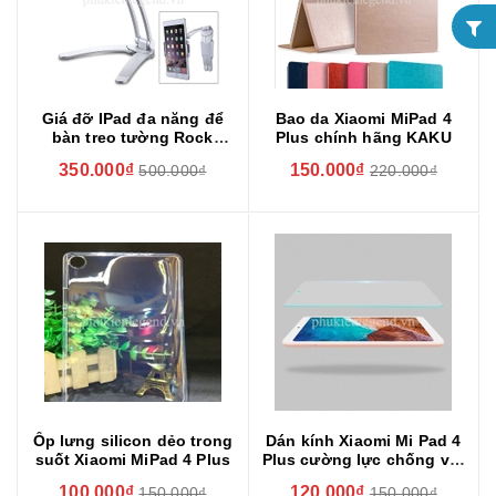
Giá đỡ IPad đa năng để
Bao da Xiaomi MiPad 4
bàn treo tường Rock
Plus chính hãng KAKU
Suspensible 360 độ
350.000₫
150.000₫
500.000₫
220.000₫
Ốp lưng silicon dẻo trong
Dán kính Xiaomi Mi Pad 4
suốt Xiaomi MiPad 4 Plus
Plus cường lực chống vỡ,
chống xước
100.000₫
120.000₫
150.000₫
150.000₫