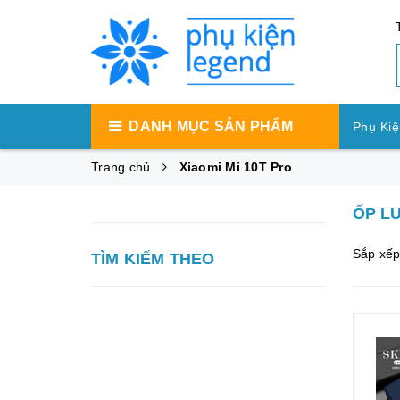
DANH MỤC SẢN PHẨM
Phụ Kiệ
Trang chủ
Xiaomi Mi 10T Pro
Phụ Ki
ỐP LƯ
Phụ Ki
Sắp xếp
TÌM KIẾM THEO
Máy Tí
Phụ Kiệ