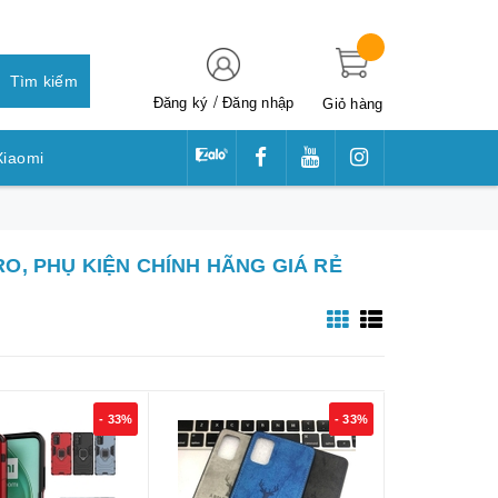
Tìm kiếm
/
Đăng ký
Đăng nhập
Giỏ hàng
Xiaomi
awei
PRO, PHỤ KIỆN CHÍNH HÃNG GIÁ RẺ
- 33%
- 33%