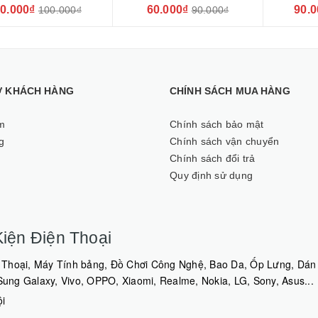
i Mi 10T Pro phủ màu
10T Pro
0.000₫
60.000₫
90.0
100.000₫
90.000₫
Ợ KHÁCH HÀNG
CHÍNH SÁCH MUA HÀNG
m
Chính sách bảo mật
g
Chính sách vận chuyển
Chính sách đổi trả
Quy định sử dụng
iện Điện Thoại
Thoại, Máy Tính bảng, Đồ Chơi Công Nghệ, Bao Da, Ốp Lưng, Dán 
ng Galaxy, Vivo, OPPO, Xiaomi, Realme, Nokia, LG, Sony, Asus...
ội