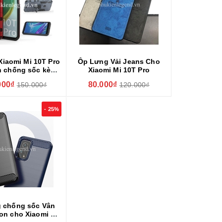
Xiaomi Mi 10T Pro
Ốp Lưng Vải Jeans Cho
n chống sốc kèm
Xiaomi Mi 10T Pro
iring
000₫
80.000₫
150.000₫
120.000₫
- 25%
g chống sốc Vân
on cho Xiaomi Mi