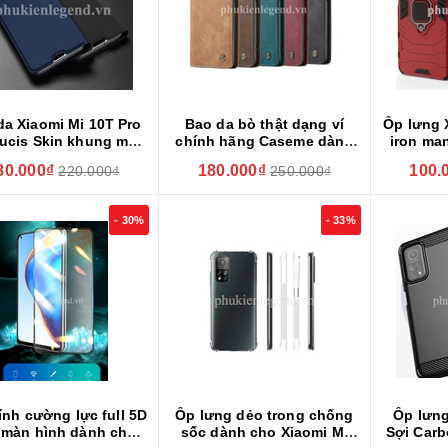
da Xiaomi Mi 10T Pro
Bao da bò thật dạng ví
Ốp lưng 
ucis Skin khung mềm
chính hãng Caseme dành
iron ma
siêu mỏng
cho Xiaomi Mi 10T Pro
80.000₫
180.000₫
100.
220.000₫
250.000₫
- 30%
- 33%
ính cường lực full 5D
Ốp lưng dẻo trong chống
Ốp lưn
 màn hình dành cho
sốc dành cho Xiaomi Mi
Sợi Carb