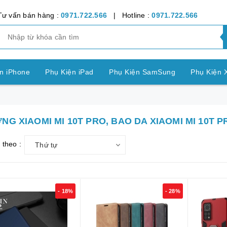
Tư vấn bán hàng :
0971.722.566
| Hotline :
0971.722.566
n iPhone
Phụ Kiện iPad
Phụ Kiện SamSung
Phụ Kiện 
ện OPPO
Phụ Kiện Vivo
Phụ Kiện Realme
Phụ Kiện Hu
NG XIAOMI MI 10T PRO, BAO DA XIAOMI MI 10T 
ện LG
Phụ Kiện Nokia
Phụ Kiện Sony
 theo :
Thứ tự
nh Bảng SamSung
Phụ Kiện Các Dòng Máy khác
n Apple Watch
Phụ Kiện khác
Pin Điện Thoại
- 18%
- 28%