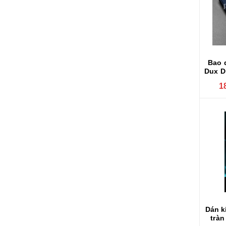
Bao 
Dux D
1
Dán k
tràn