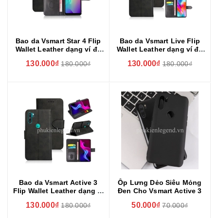
Bao da Vsmart Star 4 Flip
Bao da Vsmart Live Flip
Wallet Leather dạng ví đa
Wallet Leather dạng ví đa
năng siêu bền siêu êm
năng siêu bền siêu êm
130.000₫
130.000₫
180.000₫
180.000₫
Bao da Vsmart Active 3
Ốp Lưng Dẻo Siêu Mỏng
Flip Wallet Leather dạng ví
Đen Cho Vsmart Active 3
đa năng siêu bền siêu êm
130.000₫
50.000₫
180.000₫
70.000₫
Bao Da Bê Cao Cấp