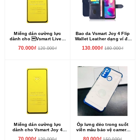
Miếng dán cường lực
Bao da Vsmart Joy 4 Flip
dành cho Vsmart Live 4
Wallet Leather dạng ví đa
Full Keo
năng siêu bền siêu êm Bao
70.000₫
130.000₫
120.000₫
180.000₫
Da Bê Cao Cấp
Miếng dán cường lực
Ốp lưng dẻo trong suốt
dành cho Vsmart Joy 4
viền màu bảo vệ camera
Full Keo
cho Vsmart Live 4
70.000₫
80.000₫
120.000₫
150.000₫