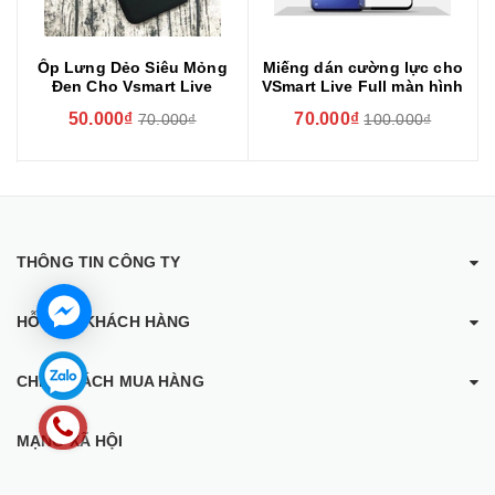
Ốp Lưng Dẻo Siêu Mỏng
Miếng dán cường lực cho
Đen Cho Vsmart Live
VSmart Live Full màn hình
50.000₫
70.000₫
70.000₫
100.000₫
THÔNG TIN CÔNG TY
HỖ TRỢ KHÁCH HÀNG
CHÍNH SÁCH MUA HÀNG
MẠNG XÃ HỘI