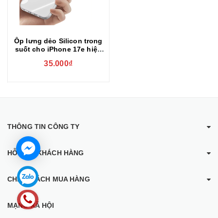
Ốp lưng dẻo Silicon trong
suốt cho iPhone 17e hiệu
Ultra thin (mỏng 0.6mm)
35.000₫
THÔNG TIN CÔNG TY
HỖ TRỢ KHÁCH HÀNG
CHÍNH SÁCH MUA HÀNG
MẠNG XÃ HỘI