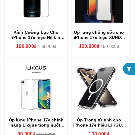
Kính Cường Lực Cho
Ốp lưng chống sốc cho
iPhone 17e hiệu Nillkin
iPhone 17e hiệu XUNDD
CP+ Pro Chống Chói
bảo vệ camera
160.000₫
120.000₫
189.000₫
150.000₫
Ốp lưng iPhone 17e chính
Ốp Trong từ tính cho
hãng Likgus trong suốt,
iPhone 17e hiệu LIKGUS
chống sốc, chống ố
CRYSTAL Magnetic sạc
90.000₫
130.000₫
160.000₫