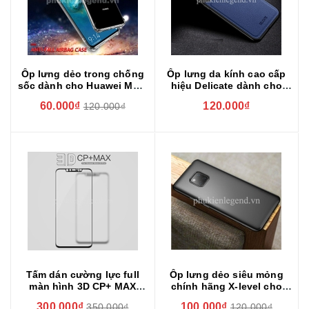
Ốp lưng dẻo trong chống
Ốp lưng da kính cao cấp
sốc dành cho Huawei Mate
hiệu Delicate dành cho
20 Pro
Huawei Mate 20 Pro
60.000₫
120.000₫
120.000₫
Tấm dán cường lực full
Ốp lưng dẻo siêu mỏng
màn hình 3D CP+ MAX
chính hãng X-level cho
Huawei Mate 20 Pro chính
Huawei Mate 20 Pro
300.000₫
100.000₫
350.000₫
120.000₫