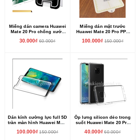
Miếng dán camera Huawei
Miếng dán mặt trước
Mate 20 Pro chống xước
Huawei Mate 20 Pro PPF
camera
(Paint Protection Film)
30.000₫
100.000₫
60.000₫
150.000₫
Dán kính cường lực full 5D
Ốp lưng silicon dẻo trong
tràn màn hình Huawei Mate
suốt Huawei Mate 20 Pro
20 Pro
siêu mỏng 0.5 mm
100.000₫
40.000₫
150.000₫
60.000₫