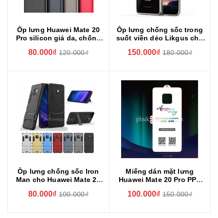
Ốp lưng Huawei Mate 20
Ốp lưng chống sốc trong
Pro silicon giả da, chống
suốt viền dẻo Likgus cho
sốc Auto Focus
Huawei Mate 20 Pro
80.000₫
150.000₫
120.000₫
180.000₫
Ốp lưng chống sốc Iron
Miếng dán mặt lưng
Man cho Huawei Mate 20
Huawei Mate 20 Pro PPF
Pro
(Paint Protection Film)
80.000₫
100.000₫
100.000₫
150.000₫