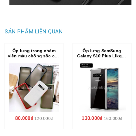
SẢN PHẨM LIÊN QUAN
Ốp lưng trong nhám
Ốp lưng SamSung
viền màu chống sốc cho
Galaxy S10 Plus Likgus
SamSung Galaxy S10
trong suốt chống sốc
Plus
80.000₫
130.000₫
120.000₫
160.000₫