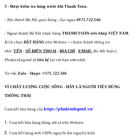
3 - Được kiểm tra hàng trước khi Thanh Toán.
-
Nội thành Hà Nội giao hàng
, Gọi ngay
0971.722.566
-
Ngoại thành Hà Nội
nhận hàng
THANH TOÁN
trên khắp VIỆT NAM
,
Kích chọn
ĐẶT HÀNG
trên Website -->hoàn thành thông tin
như:
TÊN
-
SỐ ĐIỆN THOẠI
-
ĐỊA CHỈ
-
EMAIL
(ko bắt buộc).
PhukienLegend sẽ
liên hệ
lại với bạn sớm nhất.
Tư vấn
Zalo
-
Skype
:
09
71.722.566
VÌ CHẤT LƯỢNG CUỘC SỐNG - HÃY LÀ NGƯỜI TIÊU DÙNG
THÔNG THÁI
Cam kết bán hàng của
https://phukienlegend.vn/
Cam kết bán hàng đúng mô tả trên Website
Cam kết hàng mới 100% nguyên đai nguyên kiện