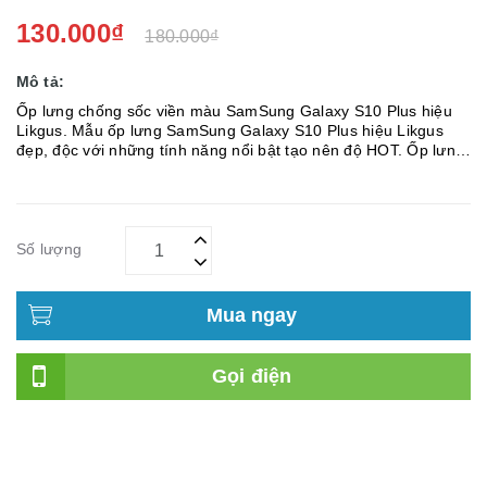
130.000₫
180.000₫
Mô tả:
Ốp lưng chống sốc viền màu SamSung Galaxy S10 Plus hiệu
Likgus. Mẫu ốp lưng SamSung Galaxy S10 Plus hiệu Likgus
đẹp, độc với những tính năng nổi bật tạo nên độ HOT. Ốp lưng
chống sốc SamSung Galaxy S10 Pluss Likgus là sự lựa chọn
hoàn hảo: &...
Số lượng
Mua ngay
Gọi điện