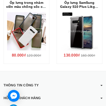
Ốp lưng trong nhám
Ốp lưng SamSung
viền màu chống sốc cho
Galaxy S10 Plus Likgus
SamSung Galaxy S10
trong suốt chống sốc
Plus
80.000₫
130.000₫
120.000₫
160.000₫
THÔNG TIN CÔNG TY
HỖ TRỢ KHÁCH HÀNG