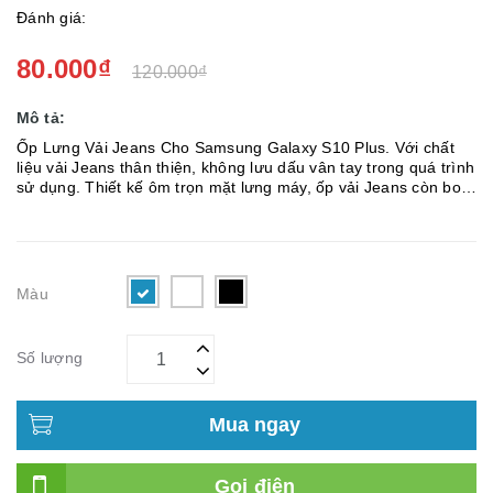
Đánh giá:
80.000₫
120.000₫
Mô tả:
Ốp Lưng Vải Jeans Cho Samsung Galaxy S10 Plus. Với chất
liệu vải Jeans thân thiện, không lưu dấu vân tay trong quá trình
sử dụng. Thiết kế ôm trọn mặt lưng máy, ốp vải Jeans còn bo
trọn phần viền, hạn chế được tình trạng trầy xước mặt lư...
Màu
Số lượng
Mua ngay
Gọi điện