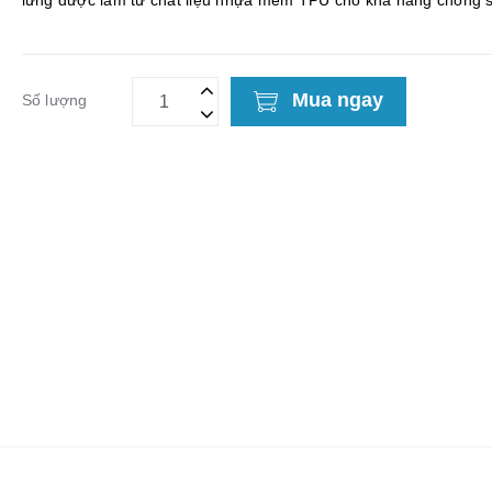
lưng được làm từ chất liệu nhựa mềm TPU cho khả năng chống 
tháo lắp dễ dàng thiết kế xung quanh...
Mua ngay
Số lượng