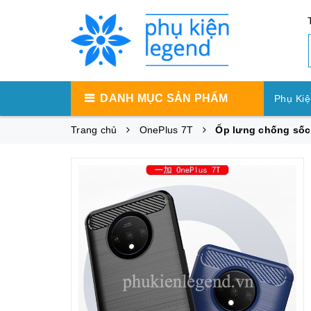
DANH MỤC SẢN PHẨM
Phụ Kiệ
Trang chủ
OnePlus 7T
Ốp lưng chống 
Phụ Ki
Phụ Ki
Máy Tí
Phụ Kiệ