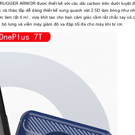
UGGER ARMOR được thiết kế với các dải carbon trên dưới tuyệt đẹ
và tháo lắp dễ dàng thiết kế xung quanh vát 2.5D làm bóng như nh
c làm rất tỉ mỉ , vừa khít tạo cho bạn cảm giác cầm rất chắc tay v
 bộ lưng và viền máy giảm độ va đập tối đa cho máy khi bị rơi.