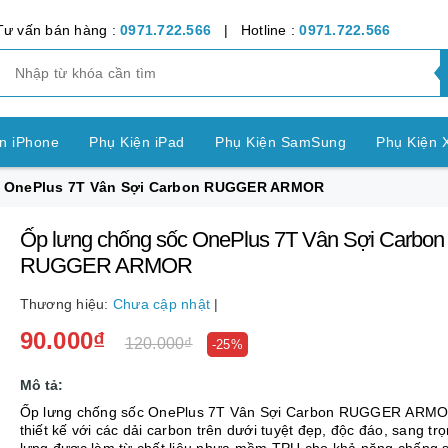
Tư vấn bán hàng :
0971.722.566
| Hotline :
0971.722.566
n iPhone
Phụ Kiện iPad
Phụ Kiện SamSung
Phụ Kiện 
sốc OnePlus 7T Vân Sợi Carbon RUGGER ARMOR
ện OPPO
Phụ Kiện Vivo
Phụ Kiện Realme
Phụ Kiện Hu
Ốp lưng chống sốc OnePlus 7T Vân Sợi Carbon
ện LG
Phụ Kiện Nokia
Phụ Kiện Sony
RUGGER ARMOR
nh Bảng SamSung
Phụ Kiện Các Dòng Máy khác
Thương hiệu:
Chưa cập nhật
|
90.000₫
n Apple Watch
Phụ Kiện khác
Pin Điện Thoại
120.000₫
-25%
Mô tả:
Ốp lưng chống sốc OnePlus 7T Vân Sợi Carbon RUGGER ARM
thiết kế với các dải carbon trên dưới tuyệt đẹp, độc đáo, sang tr