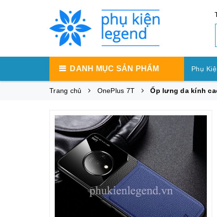
DANH MỤC SẢN PHẨM
Phụ Kiệ
Trang chủ
OnePlus 7T
Ốp lưng da kính ca
Phụ Ki
Phụ Ki
Máy Tí
Phụ Kiệ