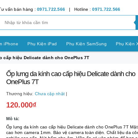
Tư vấn bán hàng :
0971.722.566
| Hotline :
0971.722.566
n iPhone
Phụ Kiện iPad
Phụ Kiện SamSung
Phụ Kiện 
o cấp hiệu Delicate dành cho OnePlus 7T
ện OPPO
Phụ Kiện Vivo
Phụ Kiện Realme
Phụ Kiện Hu
Ốp lưng da kính cao cấp hiệu Delicate dành cho
ện LG
Phụ Kiện Nokia
Phụ Kiện Sony
OnePlus 7T
nh Bảng SamSung
Phụ Kiện Các Dòng Máy khác
Thương hiệu:
Chưa cập nhật
|
120.000₫
n Apple Watch
Phụ Kiện khác
Pin Điện Thoại
Mô tả:
Ốp lưng da kính cao cấp hiệu Delicate dành cho OnePlus 7T Mặt lưng
cao hơn camera 1mm. Bảo vệ camera toàn diện. Chất liệu da cô