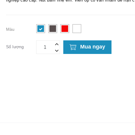
nghiệp cao cấp. Nút bấm nhẹ êm. Viền ốp có vân nhám để hạn c
trượt khi cầm. Sự kết hợp hoàn hảo giữa da và mi...
Màu
Mua ngay
Số lượng