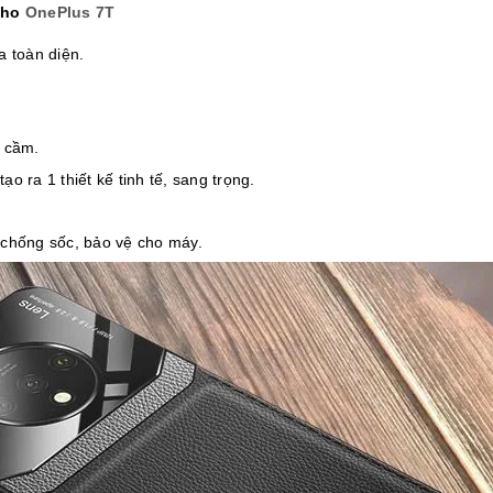
 cho
OnePlus 7
T
 toàn diện.
i cầm.
o ra 1 thiết kế tinh tế, sang trọng.
 chống sốc, bảo vệ cho máy.