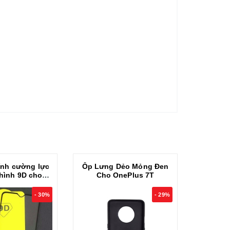
́nh cường lực
Ốp Lưng Dẻo Mỏng Đen
Ốp lưng 
 hình 9D cho
Cho OnePlus 7T
suốt 
Plus 7T
m
- 30%
- 29%