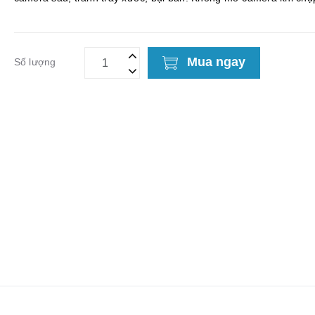
không làm ảnh hưởng chất lượng hình ảnh. Độ mỏn...
Mua ngay
Số lượng