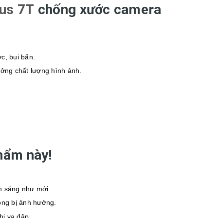
us 7T
chống xước camera
c, bụi bẩn.
ởng chất lượng hình ảnh.
hẩm này!
ôn sáng như mới.
ông bị ảnh hưởng.
hi va đập.