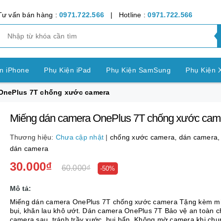
Tư vấn bán hàng :
0971.722.566
| Hotline :
0971.722.566
n iPhone
Phụ Kiện iPad
Phụ Kiện SamSung
Phụ Kiện 
OnePlus 7T chống xước camera
ện OPPO
Phụ Kiện Vivo
Phụ Kiện Realme
Phụ Kiện Hu
Miếng dán camera OnePlus 7T chống xước cam
ện LG
Phụ Kiện Nokia
Phụ Kiện Sony
Thương hiệu:
Chưa cập nhật
|
chống xước camera,
dán camera
nh Bảng SamSung
Phụ Kiện Các Dòng Máy khác
dán camera
30.000₫
60.000₫
n Apple Watch
Phụ Kiện khác
-50%
Pin Điện Thoại
Mô tả:
Miếng dán camera OnePlus 7T chống xước camera Tặng kèm miếng lấy
bụi, khăn lau khô ướt. Dán camera OnePlus 7T Bảo vệ an toàn cho
camera sau, tránh trầy xước, bụi bẩn. Không mờ camera khi chụp,