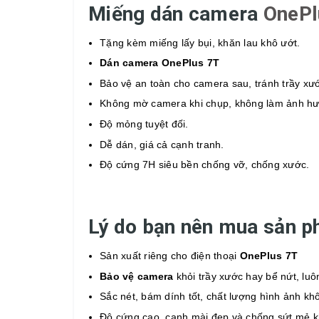
Miếng dán camera
OnePl
Tặng kèm miếng lấy bụi, khăn lau khô ướt.
Dán camera OnePlus 7T
Bảo vệ an toàn cho camera sau, tránh trầy xướ
Không mờ camera khi chụp, không làm ảnh hư
Độ mỏng tuyệt đối.
Dễ dán, giá cả cạnh tranh.
Độ cứng 7H siêu bền chống vỡ, chống xước.
Lý do bạn nên mua sản p
Sản xuất riêng cho điện thoại
OnePlus 7T
Bảo vệ camera
khỏi trầy xước hay bể nứt, lu
Sắc nét, bám dính tốt, chất lượng hình ảnh kh
Độ cứng cao, cạnh mài đẹp và chống sứt mẻ k