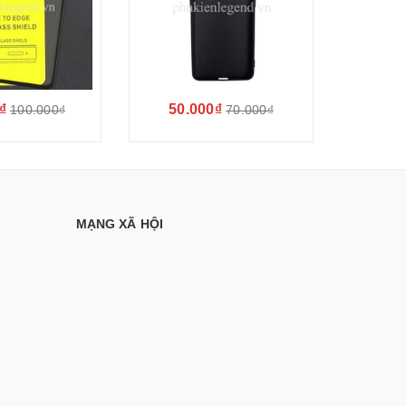
₫
50.000₫
100.000₫
70.000₫
MẠNG XÃ HỘI