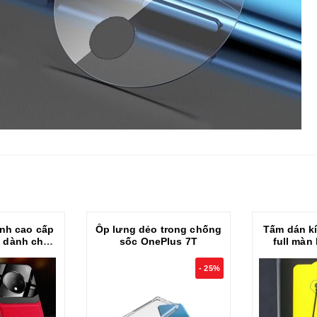
ính cao cấp
Ốp lưng dẻo trong chống
Tấm dán ki
e dành cho
sốc OnePlus 7T
full màn
s 7T
One
- 25%