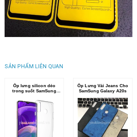
SẢN PHẨM LIÊN QUAN
Ốp lưng silicon dẻo
Ốp Lưng Vải Jeans Cho
trong suốt SamSung
SamSung Galaxy A20s
Galaxy A20s siêu mỏng
0.5 mm