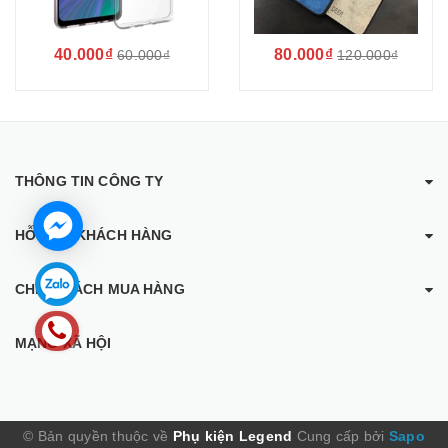
40.000₫
80.000₫
60.000₫
120.000₫
THÔNG TIN CÔNG TY
HỖ TRỢ KHÁCH HÀNG
CHÍNH SÁCH MUA HÀNG
MẠNG XÃ HỘI
© Bản quyền thuộc về
Phụ kiện Legend
Cung cấp bởi
Sapo