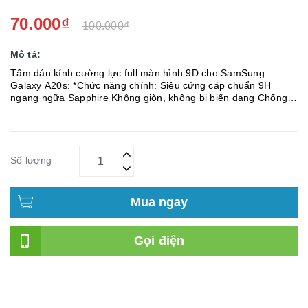
70.000₫
100.000₫
Mô tả:
Tấm dán kính cường lực full màn hình 9D cho SamSung
Galaxy A20s: *Chức năng chính: Siêu cứng cáp chuẩn 9H
ngang ngữa Sapphire Không giòn, không bị biến dạng Chống
chói, chống chày Tương thích mọi loại ốp lưng, không bị hở
Số lượng
Mua ngay
Gọi điện