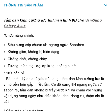
THÔNG TIN SẢN PHẨM
Tấm dán kính cường lực full màn hình 9D cho
SamSung
Galaxy A20s
*Chức năng chính:
Siêu cứng cáp chuẩn 9H ngang ngữa Sapphire
Không giòn, không bị biến dạng
Chống chói, chống chày
Tương thích mọi loại ốp lưng, không bị hở
* 10X bền bỉ
- Bền hơn: Lý do chủ yếu nên chọn tấm dán kính cường lực là
vì nó bền hơn gấp nhiều lần. Có độ cứng 9H ngang ngửa với
sapphire, tấm dán không bị trầy xước khi va chạm với những
vật dụng hằng ngày như chìa khóa, dao, đồng xu, thậm chí là
cát
* Cảm giác dùng tốt hơn