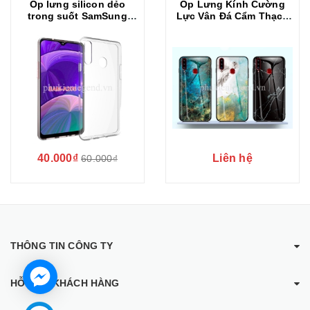
Ốp lưng silicon dẻo
Ốp Lưng Kính Cường
trong suốt SamSung
Lực Vân Đá Cẩm Thạch
Galaxy A20s siêu mỏng
Cho SamSung Galaxy
0.5 mm
A20s
40.000₫
Liên hệ
60.000₫
THÔNG TIN CÔNG TY
HỖ TRỢ KHÁCH HÀNG