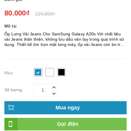
80.000₫
120.000₫
Mô tả:
Ốp Lưng Vải Jeans Cho SamSung Galaxy A20s Với chất liệu
vải Jeans thân thiện, không lưu dấu vân tay trong quá trình sử
dụng. Thiết kế ôm trọn mặt lưng máy, ốp vải Jeans còn bo trọn
phần viền, hạn chế được tình trạng trầy xước mặt lưng và
viền...
Màu
Số lượng
Mua ngay
Gọi điện