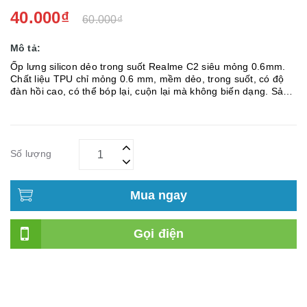
40.000₫
60.000₫
Mô tả:
Ốp lưng silicon dẻo trong suốt Realme C2 siêu mỏng 0.6mm.
Chất liệu TPU chỉ mỏng 0.6 mm, mềm dẻo, trong suốt, có độ
đàn hồi cao, có thể bóp lại, cuộn lại mà không biến dạng. Sản
phẩm được tráng lớp chống dính lưng nên không bị loang hay
dính ...
Số lượng
Mua ngay
Gọi điện