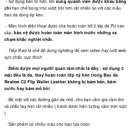
- Sử dụng bền bỉ hơn, khi
xung quanh viền được khâu bằng
chỉ
hạn chế bong tróc vượt trội hơn rất nhiên so với các mẫu
bao da dùng ép keo.
- Màn hình điện thoại được che hoàn toàn bở 2 lớp da PU cao
cấp,
bảo vệ được hoàn toàn màn hình trước những va
chạm khắc nghiệt nhất.
- Tiếp theo là chế độ dựng nghiêng để xem video hay lướt web
cực chắc, cực thích
-
Điểm được mọi người quan tâm nhất là đây : sử dụng 2
mặt đều là da, thay hoàn toàn lớp nỷ bên trong
Bao da
Realme C2 Flip Wallet Leather
không bị bám bẩn, bám
nước hay bám mồ hôi
- Bề mặt với các đường gân da nhỏ, cho bạn cảm giá cầm êm
và chắc tay hơn rất nhiều ( tránh được hiện tượng cầm trơn tuột
)
- Sản phẩm có nhiều màu cho bạn lựa chọn.