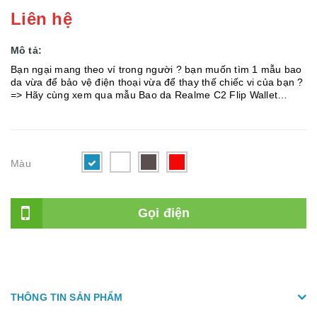
Liên hệ
Mô tả:
Bạn ngại mang theo ví trong người ? bạn muốn tìm 1 mẫu bao
da vừa để bảo vệ điện thoại vừa để thay thế chiếc vi của bạn ?
=> Hãy cùng xem qua mẫu Bao da Realme C2 Flip Wallet
Leather dạng ví đa năng siêu bền siêu êm 2 trong...
Màu
Gọi điện
THÔNG TIN SẢN PHẨM