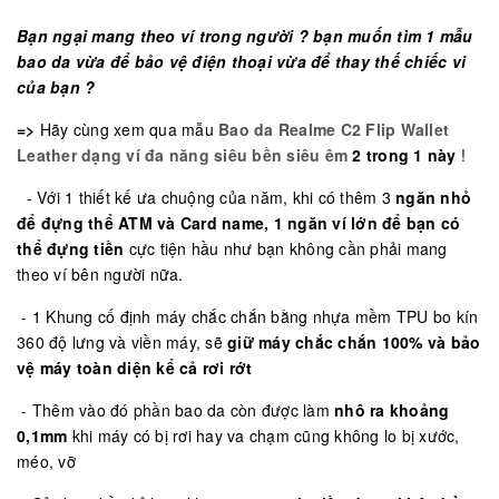
Bạn ngại mang theo ví trong người ? bạn muốn tìm 1 mẫu
bao da vừa để bảo vệ điện thoại vừa để thay thế chiếc vi
của bạn ?
=>
Hãy cùng xem qua mẫu
Bao da Realme C2 Flip Wallet
Leather dạng ví đa năng siêu bền siêu êm
2 trong 1 này
!
- Với 1 thiết kế ưa chuộng của năm, khi có thêm 3
ngăn nhỏ
để đựng thể ATM và Card name, 1 ngăn ví lớn để bạn có
thể đựng tiền
cực tiện hầu như bạn không cần phải mang
theo ví bên người nữa.
- 1 Khung cố định máy chắc chắn bằng nhựa mềm TPU bo kín
360 độ lưng và viền máy, sẽ
giữ máy chắc chắn 100% và bảo
vệ máy toàn diện kể cả rơi rớt
- Thêm vào đó phần bao da còn được làm
nhô ra khoảng
0,1mm
khi máy có bị rơi hay va chạm cũng không lo bị xước,
méo, vỡ