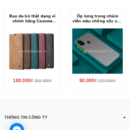
Bao da bò thật dạng ví
Ốp lưng trong nhám
chính hãng Caseme
viền màu chống sốc cho
dành cho SamSung
SamSung Galaxy M30s
Galaxy M30s
180.000₫
80.000₫
250.000₫
120.000₫
THÔNG TIN CÔNG TY