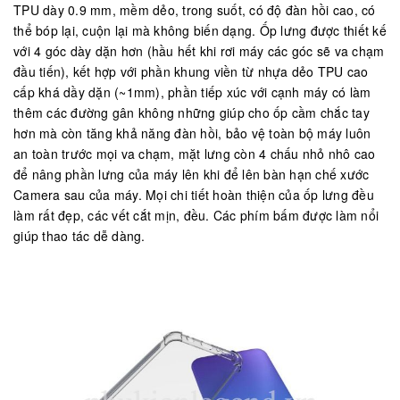
TPU dày 0.9 mm, mềm dẻo, trong suốt, có độ đàn hồi cao, có
thể bóp lại, cuộn lại mà không biến dạng. Ốp lưng được thiết kế
với 4 góc dày dặn hơn (hầu hết khi rơi máy các góc sẽ va chạm
đầu tiến), kết hợp với phần khung viền từ nhựa dẻo TPU cao
cấp khá dầy dặn (~1mm), phần tiếp xúc với cạnh máy có làm
thêm các đường gân không những giúp cho ốp cầm chắc tay
hơn mà còn tăng khả năng đàn hồi, bảo vệ toàn bộ máy luôn
an toàn trước mọi va chạm, mặt lưng còn 4 chấu nhỏ nhô cao
để nâng phần lưng của máy lên khi để lên bàn hạn chế xước
Camera sau của máy. Mọi chi tiết hoàn thiện của ốp lưng đều
làm rất đẹp, các vết cắt mịn, đều. Các phím bấm được làm nổi
giúp thao tác dễ dàng.