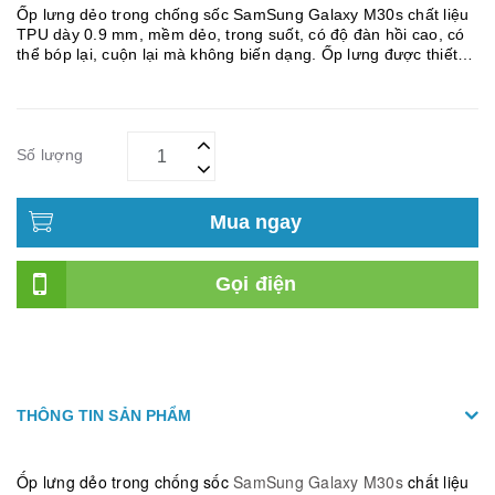
Ốp lưng dẻo trong chống sốc SamSung Galaxy M30s chất liệu
TPU dày 0.9 mm, mềm dẻo, trong suốt, có độ đàn hồi cao, có
thể bóp lại, cuộn lại mà không biến dạng. Ốp lưng được thiết
kế với 4 góc dày dặn hơn (hầu hết khi rơi máy các góc sẽ va...
Số lượng
Mua ngay
Gọi điện
THÔNG TIN SẢN PHẨM
Ốp lưng dẻo trong chống sốc
SamSung Galaxy M30s
chất liệu