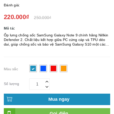
Đánh giá:
220.000₫
250.000₫
Mô tả:
Ốp lưng chống sốc SamSung Galaxy Note 9 chính hãng Nillkin
Defender 2. Chất liệu kết hợp giữa PC cứng cáp và TPU dẻo
dai, giúp chống sốc và bảo vệ SamSung Galaxy S10 một cách
hoàn hảo nhất. Cấu tạo với ốp lưng cứng bên tro...
Màu sắc
Số lượng
Mua ngay
Gọi điện