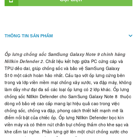
THÔNG TIN SẢN PHẨM
Ốp lưng chống sốc SamSung Galaxy Note 9 chính hãng
Nillkin Defender 2
. Chất liệu kết hợp giữa PC cứng cáp và
TPU dẻo dai, giúp chống sốc và bảo vệ SamSung Galaxy
S10 một cách hoàn hảo nhất. Cấu tạo với ốp lưng cứng bên
trong và lớp viền mềm mại chống xây xước, va đập máy, không
làm dầy như đại đa số các loại ốp lưng có 2 lớp khác. Ốp lưng
chống sốc Nillkin Defender cho SamSung Galaxy Note 8
thuộc
dòng vỏ bảo vệ cao cấp mang lại hiệu quả cao trong việc
chống sốc, chống va đập, phong cách thiết kết mạnh mẽ là
điểm nổi bật của chiếc ốp. Ốp lưng Nillkin Defender bọc kín
viền máy và có thêm nút chắn bụi chống thấm cho khe sạc và
khe cắm tai nghe. Phần lưng gờ lên một chút chống xước cho