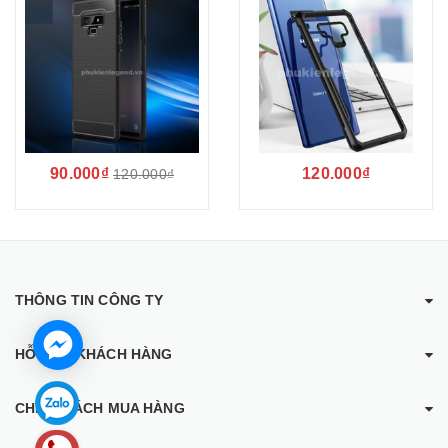
SamSung Galaxy Note 9
90.000₫
120.000₫
120.000₫
THÔNG TIN CÔNG TY
HỖ TRỢ KHÁCH HÀNG
CHÍNH SÁCH MUA HÀNG