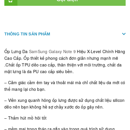
THÔNG TIN SẢN PHẨM
Ốp Lưng Da
SamSung Galaxy Note 9
Hiệu X-Level Chính Hãng
Cao Cấp. Ốp thiết kế phong cách đơn giản nhưng mạnh mẽ
.Chất ốp TPU dẻo cao cấp, thân thiện với môi trường, chất da
mặt lưng là da PU cao cấp siêu bền.
– Cảm giác cầm êm tay và thoải mái mà chỉ chất liệu da mới có
thể mang lại cho bạn.
– Viền xung quanh hông ốp lưng được sử dụng chất liệu silicon
dẻo nên bạn không hề sợ chầy xước do ốp gây nên.
– Thấm hút mồ hôi tốt
– mềm mại trong tháo ra gắn vào trong quá trình sử dụng.