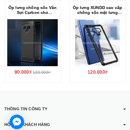
Ốp lưng chống sốc Vân
Ốp lưng XUNDD cao cấp
Sợi Carbon cho
chống sốc mặt lưng
Samsung Galaxy Note 9
trong dành cho
SamSung Galaxy Note 9
90.000₫
120.000₫
120.000₫
THÔNG TIN CÔNG TY
HỖ TRỢ KHÁCH HÀNG