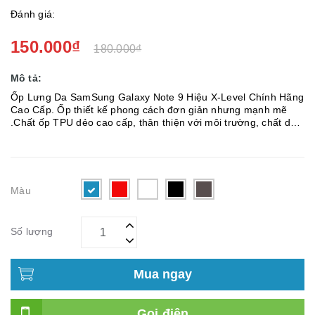
Đánh giá:
150.000₫
180.000₫
Mô tả:
Ốp Lưng Da SamSung Galaxy Note 9 Hiệu X-Level Chính Hãng
Cao Cấp. Ốp thiết kế phong cách đơn giản nhưng mạnh mẽ
.Chất ốp TPU dẻo cao cấp, thân thiện với môi trường, chất da
mặt lưng là da PU cao cấp siêu bền. – Cảm giác cầm êm tay và
thoải má...
Màu
Số lượng
Mua ngay
Gọi điện