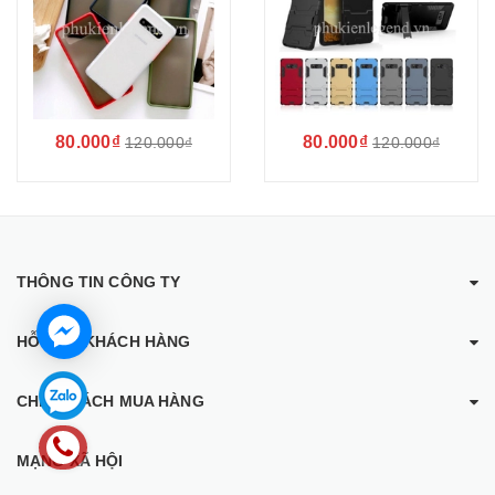
80.000₫
80.000₫
120.000₫
120.000₫
THÔNG TIN CÔNG TY
HỖ TRỢ KHÁCH HÀNG
CHÍNH SÁCH MUA HÀNG
MẠNG XÃ HỘI