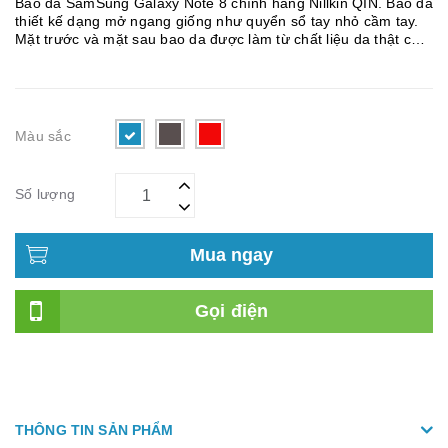
Bao da SamSung Galaxy Note 8 chính hãng Nillkin QIN. Bao da
thiết kế dạng mở ngang giống như quyển sổ tay nhỏ cầm tay.
Mặt trước và mặt sau bao da được làm từ chất liệu da thật cao
cấp với màu sắc thời trang như: nâu da bò, trắng, đỏ và đen. ...
Màu sắc
Số lượng
Mua ngay
Gọi điện
THÔNG TIN SẢN PHẨM