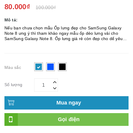
80.000₫
100.000₫
Mô tả:
Nếu bạn chưa chọn mẫu Ốp lưng đẹp cho SamSung Galaxy
Note 8 ưng ý thì tham khảo ngay mẫu ốp dẻo lưng vải cho
SamSung Galaxy Note 8. Ốp lưng giá rẻ còn đẹp cho dế yêu
của bạn. Lý do bạn nên chọn ốp dẻo lưng vải cho SamSung
Galax...
Màu sắc
Số lượng
Mua ngay
Gọi điện