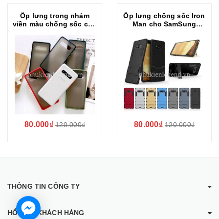
Ốp lưng trong nhám
Ốp lưng chống sốc Iron
viền màu chống sốc cho
Man cho SamSung
SamSung Galaxy Note 8
Galaxy Note 8
80.000₫
80.000₫
120.000₫
120.000₫
THÔNG TIN CÔNG TY
HỖ TRỢ KHÁCH HÀNG