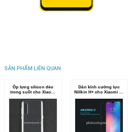
SẢN PHẨM LIÊN QUAN
Ốp lưng silicon dẻo
Dán kính cường lực
trong suốt cho Xiaomi
Nillkin H+ cho Xiaomi Mi
Mi 9
9