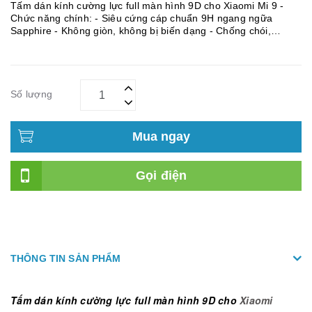
Tấm dán kính cường lực full màn hình 9D cho Xiaomi Mi 9 -
Chức năng chính: - Siêu cứng cáp chuẩn 9H ngang ngữa
Sapphire - Không giòn, không bị biến dạng - Chống chói,
chống chày - Tương thích mọi loại ốp lưng, không bị hở
Số lượng
Mua ngay
Gọi điện
THÔNG TIN SẢN PHẨM
Tấm dán kính cường lực full màn hình 9D cho
Xiaomi