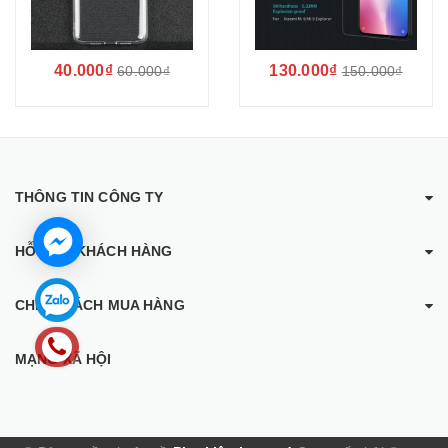
40.000₫
130.000₫
60.000₫
150.000₫
THÔNG TIN CÔNG TY
HỖ TRỢ KHÁCH HÀNG
CHÍNH SÁCH MUA HÀNG
MẠNG XÃ HỘI