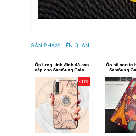
SẢN PHẨM LIÊN QUAN
Ốp lưng kính đính đá cao
Ốp silicon in
cấp cho SamSung Galaxy
SamSung Ga
A30s
- 13%