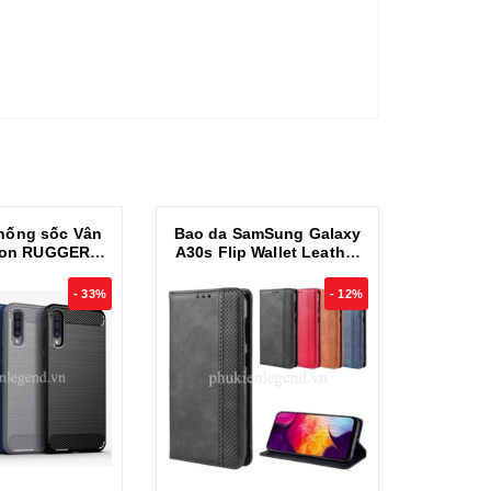
hống sốc Vân
Bao da SamSung Galaxy
Ốp Lưn
bon RUGGER
A30s Flip Wallet Leather
Đen Cho
ho SamSung
dạng ví đa năng siêu bền
xy A30s
- 33%
- 12%