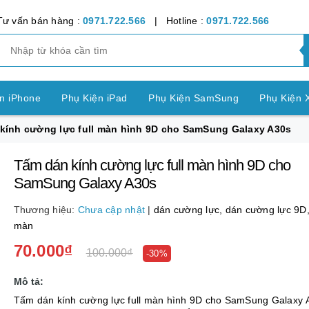
Tư vấn bán hàng :
0971.722.566
| Hotline :
0971.722.566
n iPhone
Phụ Kiện iPad
Phụ Kiện SamSung
Phụ Kiện 
n kính cường lực full màn hình 9D cho SamSung Galaxy A30s
ện OPPO
Phụ Kiện Vivo
Phụ Kiện Realme
Phụ Kiện Hu
Tấm dán kính cường lực full màn hình 9D cho
ện LG
Phụ Kiện Nokia
Phụ Kiện Sony
SamSung Galaxy A30s
nh Bảng SamSung
Phụ Kiện Các Dòng Máy khác
Thương hiệu:
Chưa cập nhật
|
dán cường lực,
dán cường lực 9D
màn
n Apple Watch
Phụ Kiện khác
Pin Điện Thoại
70.000₫
100.000₫
-30%
Mô tả:
Tấm dán kính cường lực full màn hình 9D cho SamSung Galaxy