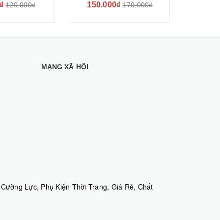
₫
150.000₫
50.
120.000₫
170.000₫
MẠNG XÃ HỘI
Cường Lực, Phụ Kiện Thời Trang, Giá Rẻ, Chất