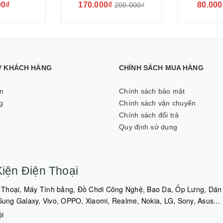
00₫
170.000₫
80.000
200.000₫
Ợ KHÁCH HÀNG
CHÍNH SÁCH MUA HÀNG
m
Chính sách bảo mật
g
Chính sách vận chuyển
Chính sách đổi trả
Quy định sử dụng
iện Điện Thoại
Thoại, Máy Tính bảng, Đồ Chơi Công Nghệ, Bao Da, Ốp Lưng, Dán 
ng Galaxy, Vivo, OPPO, Xiaomi, Realme, Nokia, LG, Sony, Asus...
ội