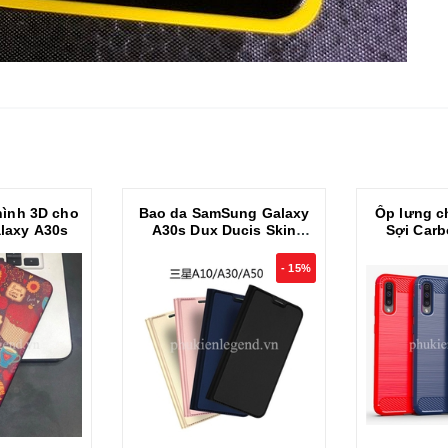
 hình 3D cho
Bao da SamSung Galaxy
Ốp lưng c
laxy A30s
A30s Dux Ducis Skin
Sợi Car
khung mềm siêu mỏng
ARMOR c
Gala
- 15%