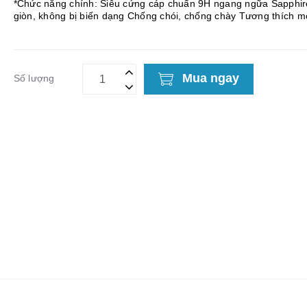
*Chức năng chính: Siêu cứng cáp chuẩn 9H ngang ngữa Sapphire Không
giòn, không bị biến dạng Chống chói, chống chày Tương thích mọi loại
ốp lưng, không bị hở
Mua ngay
Số lượng