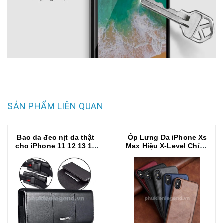
SẢN PHẨM LIÊN QUAN
Bao da đeo nịt da thật
Ốp Lưng Da iPhone Xs
cho iPhone 11 12 13 14
Max Hiệu X-Level Chính
Pro Max / 14 Plus / Note
Hãng Cao Cấp
20 / S22 / S23 ultra và
các dòng máy từ 6.7
inch trở xuống hiệu
HOTCASE Nuoku
Elegant and Royal phiên
bản đeo thắt lưng (có
ngăn đựng thẻ, nắp gập
hít nam châm)