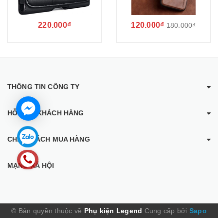
220.000₫
120.000₫
180.000₫
THÔNG TIN CÔNG TY
HỖ TRỢ KHÁCH HÀNG
CHÍNH SÁCH MUA HÀNG
MẠNG XÃ HỘI
© Bản quyền thuộc về
Phụ kiện Legend
Cung cấp bởi
Sapo