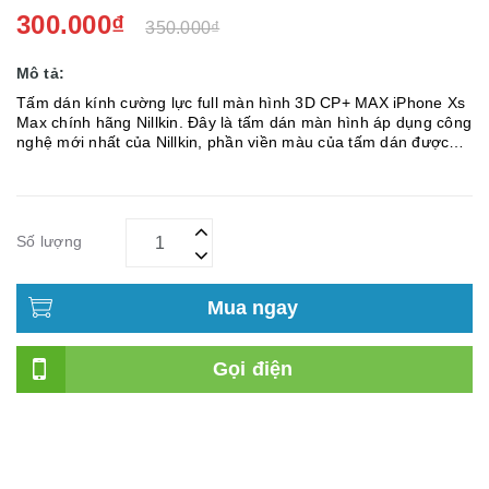
300.000₫
350.000₫
Mô tả:
Tấm dán kính cường lực full màn hình 3D CP+ MAX iPhone Xs
Max chính hãng Nillkin. Đây là tấm dán màn hình áp dụng công
nghệ mới nhất của Nillkin, phần viền màu của tấm dán được
làm dưới dạng mềm, bề mặt được dính liền với bề mặt của
kính...
Số lượng
Mua ngay
Gọi điện