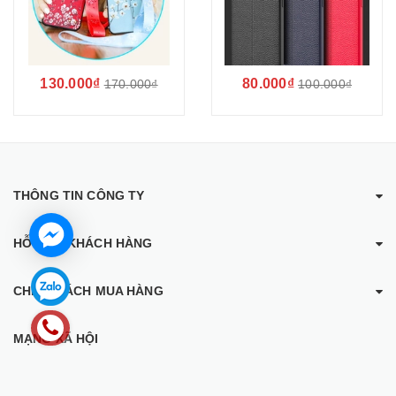
130.000₫
80.000₫
170.000₫
100.000₫
THÔNG TIN CÔNG TY
HỖ TRỢ KHÁCH HÀNG
CHÍNH SÁCH MUA HÀNG
MẠNG XÃ HỘI