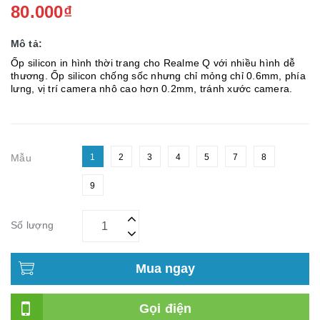
80.000₫
Mô tả:
Ốp silicon in hình thời trang cho Realme Q với nhiều hình dễ
thương. Ốp silicon chống sốc nhưng chỉ mỏng chỉ 0.6mm, phía
lưng, vị trí camera nhô cao hơn 0.2mm, tránh xước camera.
Mẫu
1
2
3
4
5
7
8
9
Số lượng
Mua ngay
Gọi điện