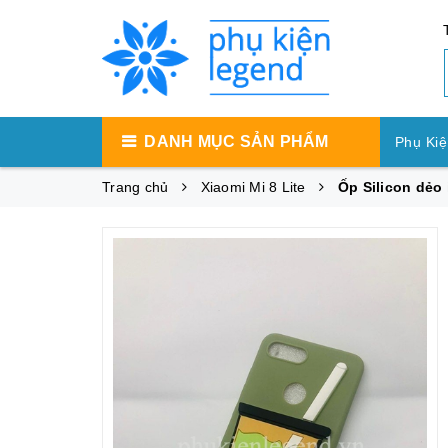
DANH MỤC SẢN PHẨM
Phụ Kiệ
Trang chủ
Xiaomi Mi 8 Lite
Ốp Silicon dẻo 
Phụ Ki
Phụ Ki
Máy Tí
Phụ Kiệ