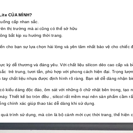
Lite CỦA MÌNH?
 xuống cấp nhan sắc.
̂n thị trường mà ai cũng có thể sở hữu
hông bắt kịp xu hướng thời trang.
n cho bạn sự lựa chọn hài lòng và yên tâm nhất bảo vệ cho chiếc đ
ực kỳ dễ thương và đáng yêu. Với chất liệu silicon dẻo cao cấp và bề
 sắc trẻ trung, tươi tắn, phù hợp với phong cách hiện đại. Trọng lượ
ên tay chất liệu nhựa được định hình rõ ràng. Bạn sẽ dễ dàng nhận 
 có kiểu dáng độc đáo, ôm sát với những ô chữ nhật bên trong, tạo 
áy. Thiết kế bo tròn đều , silicol rất mềm mại nên sản phẩm cầm rất 
rỗng chính xác giúp thao tác dễ dàng khi sử dụng.
quá trình sử dụng, mà còn là bộ cánh mới cực thời trang, thể hiện 