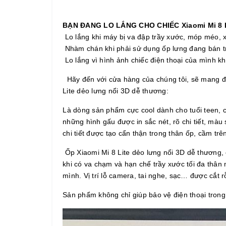
BẠN ĐANG LO LẮNG CHO CHIẾC Xiaomi Mi 8 
️ Lo lắng khi máy bị va đập trầy xước, móp méo,
️ Nhàm chán khi phải sử dụng ốp lưng đang bán tre
️ Lo lắng vì hình ảnh chiếc điện thoại của mình k
Hãy đến với cửa hàng của chúng tôi, sẽ mang đế
Lite dẻo lưng nổi 3D dễ thương:
️Là dòng sản phẩm cực cool dành cho tuổi teen, c
những hình gấu được in sắc nét, rõ chi tiết, màu
chi tiết được tạo cẩn thận trong thân ốp, cầm tr
️ Ốp Xiaomi Mi 8 Lite dẻo lưng nổi 3D dễ thương,
khi có va chạm và hạn chế trầy xước tối đa thân m
mình. Vị trí lỗ camera, tai nghe, sạc… được cắt 
Sản phẩm không chỉ giúp bảo vệ điện thoại trong 