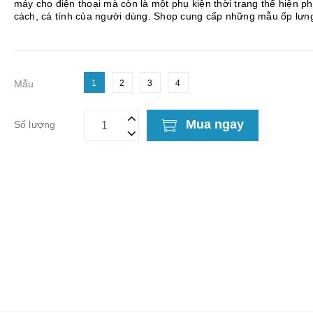
máy cho điện thoại mà còn là một phụ kiện thời trang thể hiện p
cách, cá tính của người dùng. Shop cung cấp những mẫu ốp lưng đa
dạng từ chất liệu (silicon, nhựa dẻo, kim loại, ...
Mẫu
1
2
3
4
Mua ngay
Số lượng