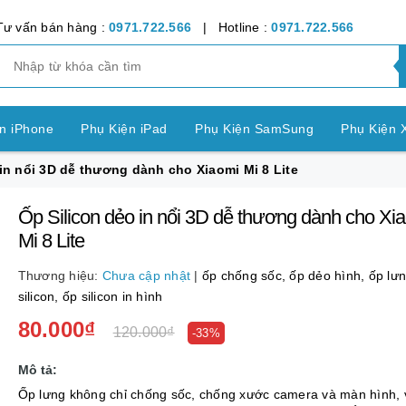
Tư vấn bán hàng :
0971.722.566
| Hotline :
0971.722.566
n iPhone
Phụ Kiện iPad
Phụ Kiện SamSung
Phụ Kiện 
in nổi 3D dễ thương dành cho Xiaomi Mi 8 Lite
ện OPPO
Phụ Kiện Vivo
Phụ Kiện Realme
Phụ Kiện Hu
Ốp Silicon dẻo in nổi 3D dễ thương dành cho Xi
ện LG
Phụ Kiện Nokia
Phụ Kiện Sony
Mi 8 Lite
nh Bảng SamSung
Phụ Kiện Các Dòng Máy khác
Thương hiệu:
Chưa cập nhật
|
ốp chống sốc,
ốp dẻo hình,
ốp lư
silicon,
ốp silicon in hình
n Apple Watch
Phụ Kiện khác
Pin Điện Thoại
80.000₫
120.000₫
-33%
Mô tả:
Ốp lưng không chỉ chống sốc, chống xước camera và màn hình, 