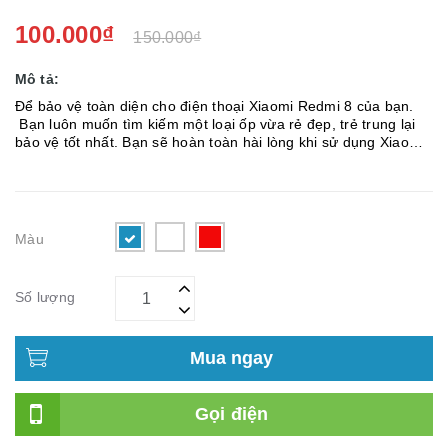
100.000₫
150.000₫
Mô tả:
Để bảo vệ toàn diện cho điện thoại Xiaomi Redmi 8 của bạn.
Bạn luôn muốn tìm kiếm một loại ốp vừa rẻ đẹp, trẻ trung lại
bảo vệ tốt nhất. Bạn sẽ hoàn toàn hài lòng khi sử dụng Xiaomi
Redmi 8 Cùng điểm qua một số nét nổi bật của ốp lưng
Xiaomi...
Màu
Số lượng
Mua ngay
Gọi điện