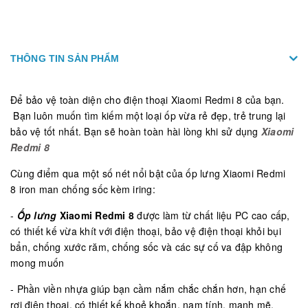
THÔNG TIN SẢN PHẨM
Để bảo vệ toàn diện cho điện thoại Xiaomi Redmi 8 của bạn.
Bạn luôn muốn tìm kiếm một loại ốp vừa rẻ đẹp, trẻ trung lại
bảo vệ tốt nhất. Bạn sẽ hoàn toàn hài lòng khi sử dụng
Xiaomi
Redmi 8
Cùng điểm qua một số nét nổi bật của ốp lưng Xiaomi Redmi
8
iron man chống sốc kèm iring:
-
Ốp lưng
Xiaomi Redmi 8
được làm từ chất liệu PC cao cấp,
có thiết kế vừa khít với điện thoại, bảo vệ điện thoại khỏi bụi
bẩn, chống xước răm, chống sốc và các sự cố va đập không
mong muốn
- Phần viền nhựa giúp bạn cầm nắm chắc chắn hơn, hạn chế
rơi điện thoại, có thiết kế khoẻ khoắn, nam tính, mạnh mẽ,