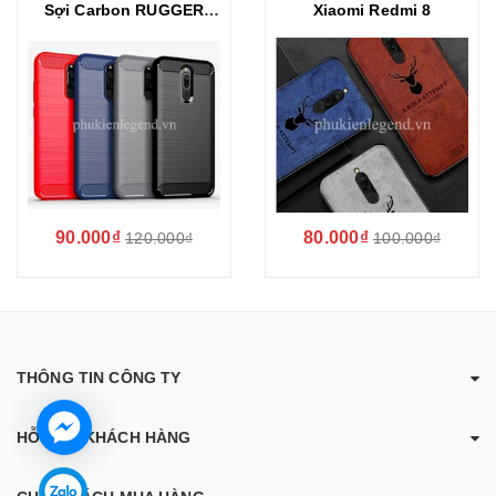
Sợi Carbon RUGGER
Xiaomi Redmi 8
ARMOR cho Xiaomi
Redmi 8
90.000₫
80.000₫
120.000₫
100.000₫
THÔNG TIN CÔNG TY
HỖ TRỢ KHÁCH HÀNG