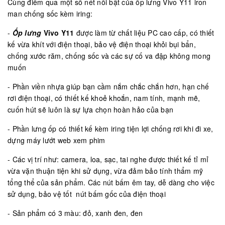
Cùng điểm qua một số nét nổi bật của ốp lưng Vivo Y11
iron
man chống sốc kèm iring:
-
Ốp lưng
Vivo Y11
được làm từ chất liệu PC cao cấp, có thiết
kế vừa khít với điện thoại, bảo vệ điện thoại khỏi bụi bẩn,
chống xước răm, chống sốc và các sự cố va đập không mong
muốn
- Phần viền nhựa giúp bạn cầm nắm chắc chắn hơn, hạn chế
rơi điện thoại, có thiết kế khoẻ khoắn, nam tính, mạnh mẽ,
cuốn hút sẽ luôn là sự lựa chọn hoàn hảo của bạn
- Phần lưng ốp có thiết kế kèm iring tiện lợi chống rơi khi đi xe,
dựng máy lướt web xem phim
- Các vị trí như: camera, loa, sạc, tai nghe được thiết kế tỉ mỉ
vừa vặn thuận tiện khi sử dụng, vừa đảm bảo tính thẩm mỹ
tổng thể của sản phẩm. Các nút bấm êm tay, dễ dàng cho việc
sử dụng, bảo vệ tốt nút bấm gốc của điện thoại
- Sản phẩm có 3 màu: đỏ, xanh đen, đen