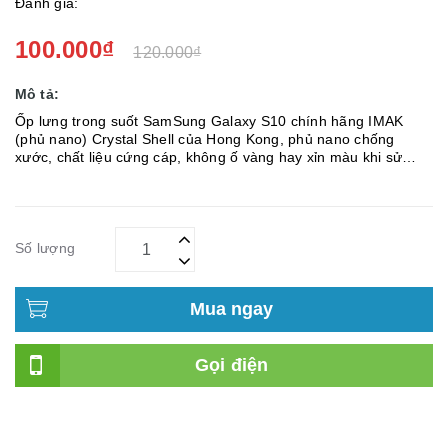
Đánh giá:
100.000₫
120.000₫
Mô tả:
Ốp lưng trong suốt SamSung Galaxy S10 chính hãng IMAK
(phủ nano) Crystal Shell của Hong Kong, phủ nano chống
xước, chất liệu cứng cáp, không ố vàng hay xỉn màu khi sử
dụng. Mẫu thiết kế là sự lựa chọn tốt nhất cho bạn khi muốn
tìm kiếm mẫu ốp...
Số lượng
Mua ngay
Gọi điện