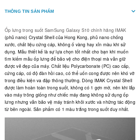
THÔNG TIN SẢN PHẨM
Ốp lưng trong suốt SamSung Galaxy S10 chính hãng IMAK
(phủ nano) Crystal Shell của Hong Kong, phủ nano chống
xước, chất liệu cứng cáp, không ố vàng hay xỉn màu khi sử
dụng. Mẫu thiết kế là sự lựa chọn tốt nhất cho bạn khi muốn
tìm kiếm mẫu ốp lưng để bảo vệ cho điện thoại mà vẫn giữ
được vẻ đẹp của máy. Chất liệu Polycarbonate (PC) cao cấp,
cứng cáp, có độ đàn hồi cao, có thể uốn cong được nên khó vỡ
trong điều kiện va đập thông thường. Dòng IMAK Crystal Shell
được làm hoàn toàn trong suốt, không có 1 gợn mờ, nên khi lắp
vào máy trông giống như chiếc máy đang không sử dụng ốp
lưng nhưng vẫn bảo vệ máy tránh khỏi xước và những tác động
từ bên ngoài. Sản phẩm có 1 màu trắng trong suốt duy nhất.