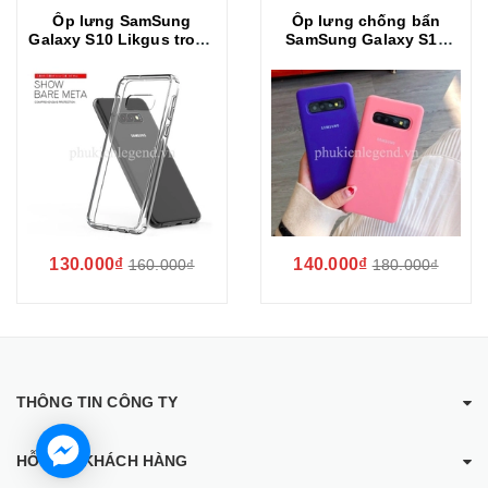
Ốp lưng SamSung
Ốp lưng chống bẩn
Galaxy S10 Likgus trong
SamSung Galaxy S10
suốt chống sốc
silicone Cover chính
hãng SamSung
130.000₫
140.000₫
160.000₫
180.000₫
THÔNG TIN CÔNG TY
HỖ TRỢ KHÁCH HÀNG