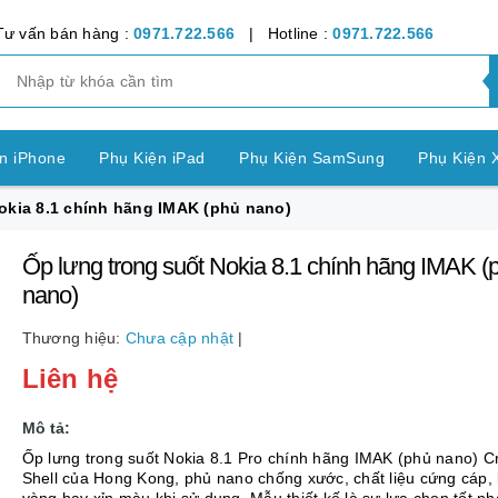
Tư vấn bán hàng :
0971.722.566
| Hotline :
0971.722.566
n iPhone
Phụ Kiện iPad
Phụ Kiện SamSung
Phụ Kiện 
okia 8.1 chính hãng IMAK (phủ nano)
ện OPPO
Phụ Kiện Vivo
Phụ Kiện Realme
Phụ Kiện Hu
Ốp lưng trong suốt Nokia 8.1 chính hãng IMAK (
ện LG
Phụ Kiện Nokia
Phụ Kiện Sony
nano)
nh Bảng SamSung
Phụ Kiện Các Dòng Máy khác
Thương hiệu:
Chưa cập nhật
|
Liên hệ
n Apple Watch
Phụ Kiện khác
Pin Điện Thoại
Mô tả:
Ốp lưng trong suốt Nokia 8.1 Pro chính hãng IMAK (phủ nano) Cr
Shell của Hong Kong, phủ nano chống xước, chất liệu cứng cáp,