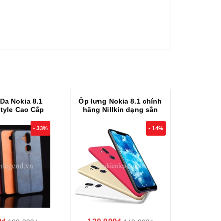
Da Nokia 8.1
Ốp lưng Nokia 8.1 chính
Ốp Lưn
style Cao Cấp
hãng Nillkin dạng sần
Đen 
- 33%
- 14%