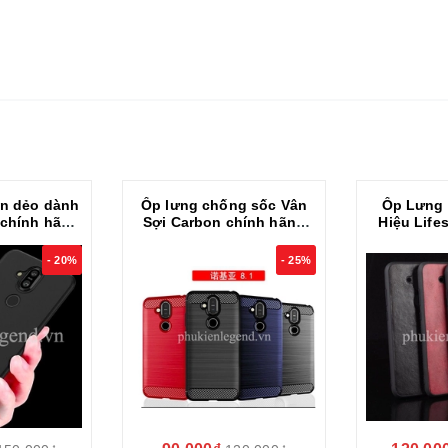
on dẻo dành
Ốp lưng chống sốc Vân
Ốp Lưng 
 chính hãng
Sợi Carbon chính hãng
Hiệu Life
uardian
RUGGER ARMOR
cho Nokia 8.1
- 20%
- 25%