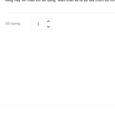
vàng hay xỉn màu khi sử dụng. Mẫu thiết kế là sự lựa chọn tốt nh
bạn khi muốn tìm kiếm mẫu ốp lưng...
Số lượng