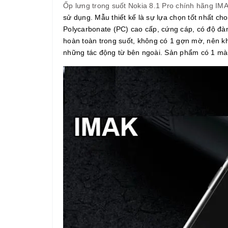
Ốp lưng trong suốt Nokia 8.1 Pro chính hãng IM
sử dụng. Mẫu thiết kế là sự lựa chọn tốt nhất c
Polycarbonate (PC) cao cấp, cứng cáp, có độ đà
hoàn toàn trong suốt, không có 1 gợn mờ, nên k
những tác động từ bên ngoài. Sản phẩm có 1 màu