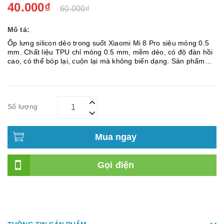
40.000₫
60.000₫
Mô tả:
Ốp lưng silicon dẻo trong suốt Xiaomi Mi 8 Pro siêu mỏng 0.5
mm. Chất liệu TPU chỉ mỏng 0.5 mm, mềm dẻo, có độ đàn hồi
cao, có thể bóp lại, cuộn lại mà không biến dạng. Sản phẩm
được tráng lớp chống dính lưng nên không bị loang hay dính ...
Số lượng
Mua ngay
Gọi điện