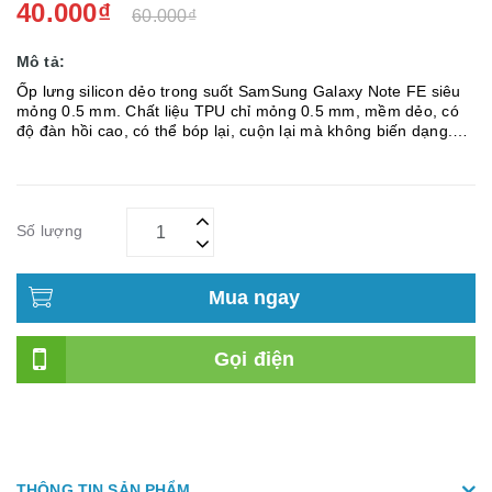
40.000₫
60.000₫
Mô tả:
Ốp lưng silicon dẻo trong suốt SamSung Galaxy Note FE siêu
mỏng 0.5 mm. Chất liệu TPU chỉ mỏng 0.5 mm, mềm dẻo, có
độ đàn hồi cao, có thể bóp lại, cuộn lại mà không biến dạng.
Sản phẩm được tráng lớp chống dính lưng nên không bị loang
ha...
Số lượng
Mua ngay
Gọi điện
THÔNG TIN SẢN PHẨM