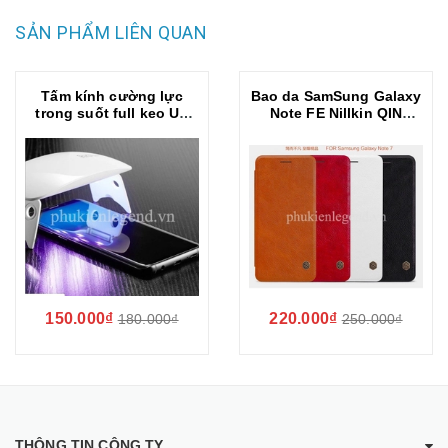
SẢN PHẨM LIÊN QUAN
Tấm kính cường lực
Bao da SamSung Galaxy
trong suốt full keo UV
Note FE Nillkin QIN
SamSung Galaxy Note
chính hãng
FE
150.000₫
220.000₫
180.000₫
250.000₫
THÔNG TIN CÔNG TY