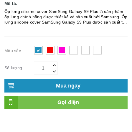
Mô tả:
Ốp lưng silicone cover SamSung Galaxy S9 Plus là sản phẩm
ốp lưng chính hãng được thiết kế và sản xuất bởi Samsung. Ốp
lưng silicone cover SamSung Galaxy S9 Plus được sản xuất từ
chất liệu silicon cao cấp rất mềm mại, mặt bên trong ốp lư...
Màu sắc
Số lượng
Mua ngay
Gọi điện