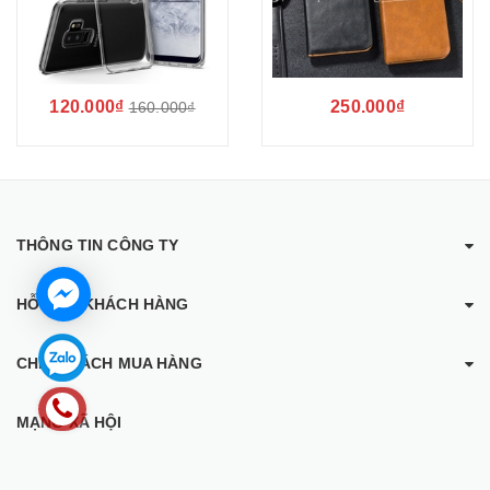
120.000₫
250.000₫
160.000₫
THÔNG TIN CÔNG TY
HỖ TRỢ KHÁCH HÀNG
CHÍNH SÁCH MUA HÀNG
MẠNG XÃ HỘI