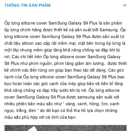
THÔNG TIN SẢN PHẨM
Ốp lưng silicone cover SamSung Galaxy S9 Plus là sản phẩm
ốp lưng chính hãng được thiết kế và sản xuất bởi Samsung. Ốp
lưng silicone cover SamSung Galaxy S9 Plus được sản xuất từ
chất liệu silicon cao cấp rất mềm mại, mặt bên trong ốp lưng là
một lớp nhung mềm giúp tăng khả năng chống va đập khi bị
rơi. Các chi tiết trên Ốp lưng silicone cover SamSung Galaxy
S9 Plus như phím nguồn, phím tăng giảm âm lương.. được thiết
kế chính xác đến từng cm giúp bạn thao tác dễ dàng. Các góc
cạnh của Ốp lưng silicone cover SamSung Galaxy S9 Plus bao
bọc hoàn toàn các góc cạnh của máy giúp bảo vệ bền bỉ tăng
khả năng chống va đạp trầy xước khi bị rơi. Ốp lưng silicone
cover SamSung Galaxy S9 Plus được samsung sản xuất với
nhiều phiên bản màu sắc như ” vàng, xanh, hồng, tìm, xanh
ngọc, trắng, đen ” do đó bạn có thể tha hồ lựa chọn những
màu sắc phù hợp với cá tính của bạn.