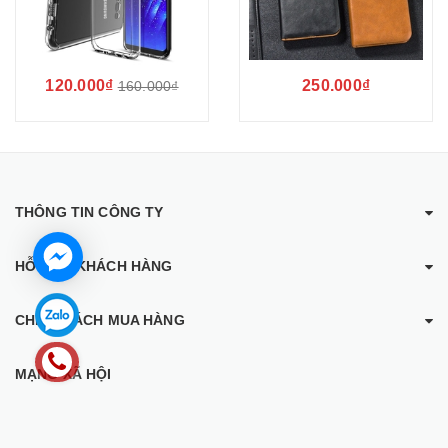
120.000₫
250.000₫
160.000₫
THÔNG TIN CÔNG TY
HỖ TRỢ KHÁCH HÀNG
CHÍNH SÁCH MUA HÀNG
MẠNG XÃ HỘI