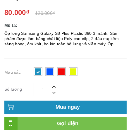
80.000₫
120.000₫
Mô tả:
Ốp lưng Samsung Galaxy S8 Plus Plastic 360 3 mảnh. Sản
phẩm được làm bằng chất liệu Poly cao cấp, 2 đầu mạ kẽm
sáng bóng, ôm khít, bo kín toàn bộ lưng và viền máy. Ốp
Plastic không làm yếu sóng khi lắp vào máy, cầm rất êm tay và
sang trọn...
Màu sắc
Số lượng
Mua ngay
Gọi điện