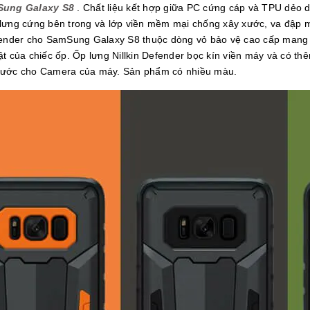
mSung Galaxy S8
. Chất liệu kết hợp giữa PC cứng cáp và TPU dẻo 
 lưng cứng bên trong và lớp viền mềm mại chống xây xước, va đập m
efender cho SamSung Galaxy S8 thuộc dòng vỏ bảo vệ cao cấp mang l
ật của chiếc ốp. Ốp lưng Nillkin Defender bọc kín viền máy và có t
 xước cho Camera của máy. Sản phẩm có nhiều màu.