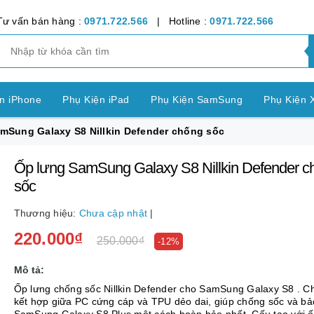
Tư vấn bán hàng :
0971.722.566
| Hotline :
0971.722.566
n iPhone
Phụ Kiện iPad
Phụ Kiện SamSung
Phụ Kiện 
mSung Galaxy S8 Nillkin Defender chống sốc
ện OPPO
Phụ Kiện Vivo
Phụ Kiện Realme
Phụ Kiện Hu
Ốp lưng SamSung Galaxy S8 Nillkin Defender c
ện LG
Phụ Kiện Nokia
Phụ Kiện Sony
sốc
nh Bảng SamSung
Phụ Kiện Các Dòng Máy khác
Thương hiệu:
Chưa cập nhật
|
220.000₫
n Apple Watch
Phụ Kiện khác
Pin Điện Thoại
250.000₫
-12%
Mô tả:
Ốp lưng chống sốc Nillkin Defender cho SamSung Galaxy S8 . Ch
kết hợp giữa PC cứng cáp và TPU dẻo dai, giúp chống sốc và bả