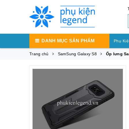
DANH MỤC SẢN PHẨM
Phụ Kiệ
Trang chủ
SamSung Galaxy S8
Ốp lưng Sa
Phụ Ki
Phụ Ki
Máy Tí
Phụ Kiệ