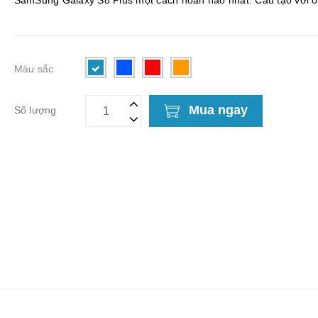
SamSung Galaxy S8 Plus một cách hoàn hảo nhất. Cấu tạo với ố
cứng bên trong và lớp viền mềm mại chống xây ...
Màu sắc
Mua ngay
Số lượng