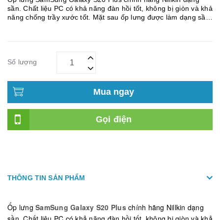
sần. Chất liệu PC có khả năng đàn hồi tốt, không bị giòn và khả
năng chống trầy xước tốt. Mặt sau ốp lưng được làm dạng sần
với các ô ca rô nhỏ, thiết kế tiện lợi này giúp ốp lưng b...
Số lượng
Mua ngay
Gọi điện
THÔNG TIN SẢN PHẨM
Ốp lưng
SamSung Galaxy S20
Plus
chính hãng Nillkin dạng
sần. Chất liệu PC có khả năng đàn hồi tốt, không bị giòn và khả