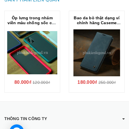
Ốp lưng trong nhám
Bao da bò thật dạng ví
viền màu chống sốc cho
chính hãng Caseme
SamSung Galaxy S20
dành cho SamSung
Plus
Galaxy S20 Plus
80.000₫
180.000₫
120.000₫
250.000₫
THÔNG TIN CÔNG TY