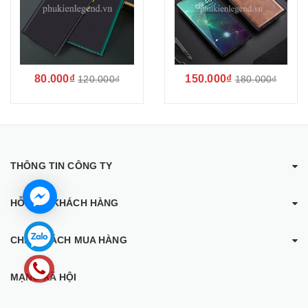
80.000₫
150.000₫
120.000₫
180.000₫
THÔNG TIN CÔNG TY
HỖ TRỢ KHÁCH HÀNG
CHÍNH SÁCH MUA HÀNG
MẠNG XÃ HỘI