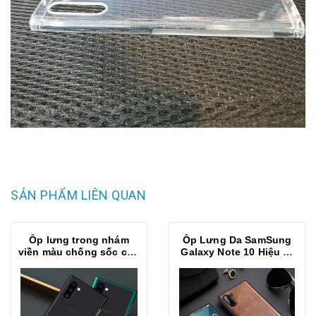
SẢN PHẨM LIÊN QUAN
Ốp lưng trong nhám
Ốp Lưng Da SamSung
viền màu chống sốc cho
Galaxy Note 10 Hiệu X-
SamSung Galaxy Note
Level Chính Hãng Cao
10
Cấp