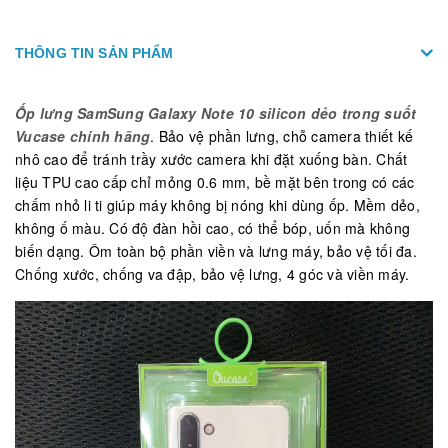
THÔNG TIN SẢN PHẨM
Ốp lưng SamSung Galaxy Note 10 silicon dẻo trong suốt
Vucase chính hãng
. Bảo vệ phần lưng, chỗ camera thiết kế
nhô cao để tránh trầy xước camera khi đặt xuống bàn. Chất
liệu TPU cao cấp chỉ mỏng 0.6 mm, bề mặt bên trong có các
chấm nhỏ li ti giúp máy không bị nóng khi dùng ốp. Mềm dẻo,
không ố màu. Có độ đàn hồi cao, có thể bóp, uốn mà không
biến dạng. Ôm toàn bộ phần viền và lưng máy, bảo vệ tối đa.
Chống xước, chống va đập, bảo vệ lưng, 4 góc và viền máy.