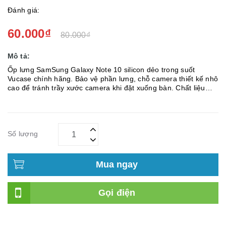
Đánh giá:
60.000₫
80.000₫
Mô tả:
Ốp lưng SamSung Galaxy Note 10 silicon dẻo trong suốt
Vucase chính hãng. Bảo vệ phần lưng, chỗ camera thiết kế nhô
cao để tránh trầy xước camera khi đặt xuống bàn. Chất liệu
TPU cao cấp chỉ mỏng 0.6 mm, bề mặt bên trong có các chấm
nhỏ li ti ...
Số lượng
Mua ngay
Gọi điện