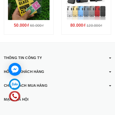
50.000₫
80.000₫
60.000₫
120.000₫
THÔNG TIN CÔNG TY
HỖ TRỢ KHÁCH HÀNG
CHÍNH SÁCH MUA HÀNG
MẠNG XÃ HỘI