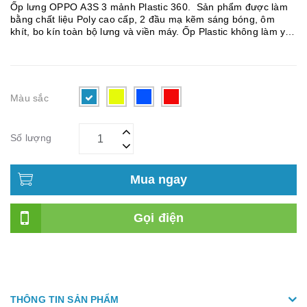
Ốp lưng OPPO A3S 3 mảnh Plastic 360. Sản phẩm được làm
bằng chất liệu Poly cao cấp, 2 đầu mạ kẽm sáng bóng, ôm
khít, bo kín toàn bộ lưng và viền máy. Ốp Plastic không làm yếu
sóng khi lắp vào máy, cầm rất êm tay và sang trọng. Sản phẩm
...
Màu sắc
Số lượng
Mua ngay
Gọi điện
THÔNG TIN SẢN PHẨM