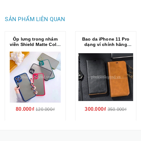
SẢN PHẨM LIÊN QUAN
Ốp lưng trong nhám
Bao da iPhone 11 Pro
viền Shield Matte Color
dạng ví chính hãng
bảo vệ camera cho
Nuoku Royal
iPhone 11 Pro
80.000₫
300.000₫
120.000₫
350.000₫