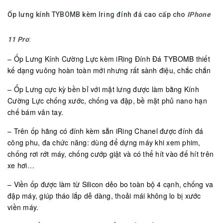
Ốp lưng kính TYBOMB kèm Iring đính đá cao cấp cho
IPhone
11 Pro
:
– Ốp Lưng Kính Cường Lực kèm iRing Đính Đá TYBOMB thiết
kế dạng vuông hoàn toàn mới nhưng rất sành điệu, chắc chắn
– Ốp Lưng cực kỳ bền bỉ với mặt lưng được làm bằng Kính
Cường Lực chống xước, chống va đập, bề mặt phủ nano hạn
chế bám vân tay.
– Trên ốp hãng có đính kèm sẵn iRing Chanel được đính đá
công phu, đa chức năng: dùng để dựng máy khi xem phim,
chống rơi rớt máy, chống cướp giật và có thể hít vào đế hít trên
xe hơi…
– Viền ốp được làm từ Silicon dẻo bo toàn bộ 4 cạnh, chống va
đập máy, giúp tháo lắp dễ dàng, thoải mái không lo bị xước
viền máy.