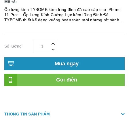
Mô tả:
Ốp lưng kính TYBOMB kèm Iring đính đá cao cấp cho IPhone
11 Pro: – Ốp Lưng Kính Cường Lực kèm iRing Đính Đá
TYBOMB thiết kế dạng vuông hoàn toàn mới nhưng rất sành
điệu, chắc chắn – Ốp Lưng cực kỳ bền bỉ với mặt lưng được
làm bằng Kính Cường Lực c...
Số lượng
Mua ngay
Gọi điện
THÔNG TIN SẢN PHẨM