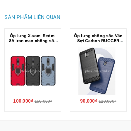
SẢN PHẨM LIÊN QUAN
Ốp lưng Xiaomi Redmi
Ốp lưng chống sốc Vân
8A iron man chống sốc
Sợi Carbon RUGGER
kèm iring
ARMOR cho Xiaomi
Redmi 8A
100.000₫
90.000₫
150.000₫
120.000₫