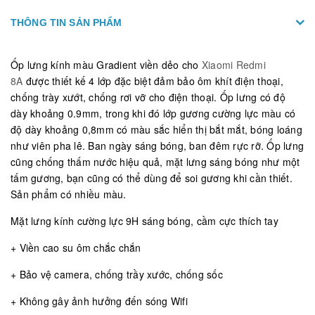
THÔNG TIN SẢN PHẨM
Ốp lưng kính màu Gradient viền dẻo cho
Xiaomi Redmi
8A
được thiết kế 4 lớp đặc biệt đảm bảo ôm khít điện thoại,
chống trày xướt, chống rơi vỡ cho điện thoại. Ốp lưng có độ
dày khoảng 0.9mm, trong khi đó lớp gương cường lực màu có
độ dày khoảng 0,8mm có màu sắc hiển thị bắt mắt, bóng loáng
như viên pha lê. Ban ngày sáng bóng, ban đêm rực rỡ. Ốp lưng
cũng chống thấm nước hiệu quả, mặt lưng sáng bóng như một
tấm gương, bạn cũng có thể dùng để soi gương khi cần thiết.
Sản phẩm có nhiều màu.
Mặt lưng kính cường lực 9H sáng bóng, cầm cực thích tay
+ Viền cao su ôm chắc chắn
+ Bảo vệ camera, chống trầy xước, chống sốc
+ Không gây ảnh hưởng đến sóng Wifi