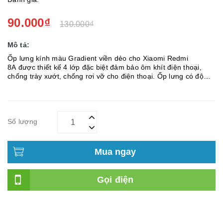
90.000₫
130.000₫
Mô tả:
Ốp lưng kính màu Gradient viền dẻo cho Xiaomi Redmi
8A được thiết kế 4 lớp đặc biệt đảm bảo ôm khít điện thoại,
chống trày xướt, chống rơi vỡ cho điện thoại. Ốp lưng có độ
dày khoảng 0.9mm, trong khi đó lớp gương cường lực màu
có...
Số lượng
Mua ngay
Gọi điện